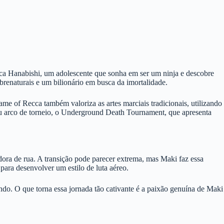
ca Hanabishi, um adolescente que sonha em ser um ninja e descobre
renaturais e um bilionário em busca da imortalidade.
e of Recca também valoriza as artes marciais tradicionais, utilizando
eu arco de torneio, o Underground Death Tournament, que apresenta
dora de rua. A transição pode parecer extrema, mas Maki faz essa
ara desenvolver um estilo de luta aéreo.
do. O que torna essa jornada tão cativante é a paixão genuína de Maki