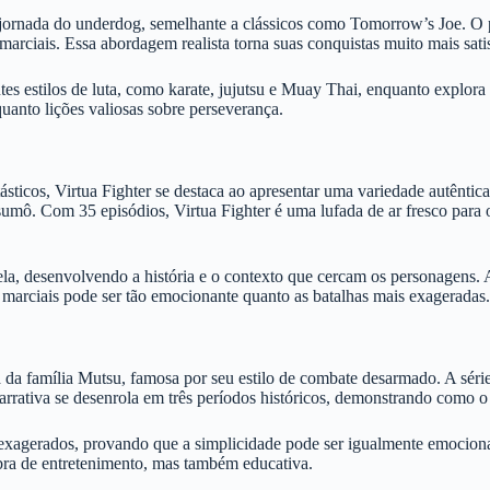
 jornada do underdog, semelhante a clássicos como Tomorrow’s Joe. O 
arciais. Essa abordagem realista torna suas conquistas muito mais satisf
s estilos de luta, como karate, jujutsu e Muay Thai, enquanto explora 
uanto lições valiosas sobre perseverança.
os, Virtua Fighter se destaca ao apresentar uma variedade autêntica de
mô. Com 35 episódios, Virtua Fighter é uma lufada de ar fresco para o
, desenvolvendo a história e o contexto que cercam os personagens. A
s marciais pode ser tão emocionante quanto as batalhas mais exageradas.
 da família Mutsu, famosa por seu estilo de combate desarmado. A série
narrativa se desenrola em três períodos históricos, demonstrando como o
 exagerados, provando que a simplicidade pode ser igualmente emocionan
bra de entretenimento, mas também educativa.