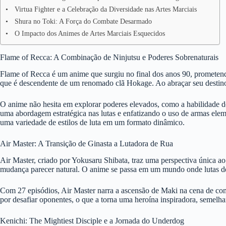
Virtua Fighter e a Celebração da Diversidade nas Artes Marciais
Shura no Toki: A Força do Combate Desarmado
O Impacto dos Animes de Artes Marciais Esquecidos
Flame of Recca: A Combinação de Ninjutsu e Poderes Sobrenaturais
Flame of Recca é um anime que surgiu no final dos anos 90, prometend
que é descendente de um renomado clã Hokage. Ao abraçar seu destino,
O anime não hesita em explorar poderes elevados, como a habilidade de
uma abordagem estratégica nas lutas e enfatizando o uso de armas el
uma variedade de estilos de luta em um formato dinâmico.
Air Master: A Transição de Ginasta a Lutadora de Rua
Air Master, criado por Yokusaru Shibata, traz uma perspectiva única a
mudança parecer natural. O anime se passa em um mundo onde lutas de 
Com 27 episódios, Air Master narra a ascensão de Maki na cena de com
por desafiar oponentes, o que a torna uma heroína inspiradora, semelh
Kenichi: The Mightiest Disciple e a Jornada do Underdog