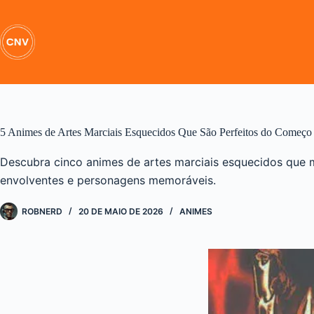
Pular
para
o
conteúdo
5 Animes de Artes Marciais Esquecidos Que São Perfeitos do Começo
Descubra cinco animes de artes marciais esquecidos que 
envolventes e personagens memoráveis.
ROBNERD
20 DE MAIO DE 2026
ANIMES