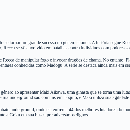
o se tornar um grande sucesso no gênero shonen. A história segue Rec
 Recca se vê envolvido em batalhas contra indivíduos com poderes sob
 Recca de manipular fogo e invocar dragões de chama. No entanto, Flam
ementares conhecidas como Madogu. A série se destaca ainda mais em s
o gênero ao apresentar Maki Aikawa, uma ginasta que se torna uma luta
rua underground são comuns em Tóquio, e Maki utiliza sua agilidade p
bate underground, onde ela enfrenta 44 dos melhores lutadores do mun
ante a Goku em sua busca por adversários dignos.