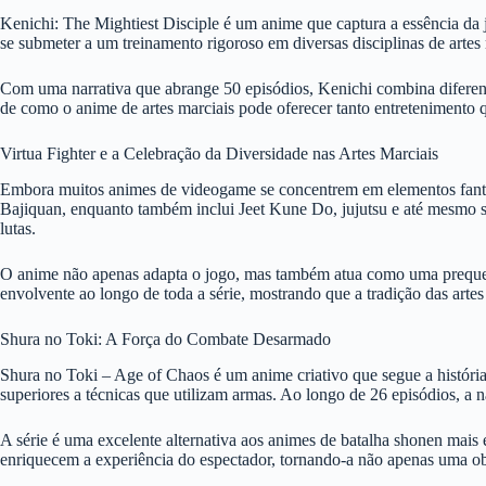
Kenichi: The Mightiest Disciple é um anime que captura a essência da
se submeter a um treinamento rigoroso em diversas disciplinas de artes m
Com uma narrativa que abrange 50 episódios, Kenichi combina diferente
de como o anime de artes marciais pode oferecer tanto entretenimento q
Virtua Fighter e a Celebração da Diversidade nas Artes Marciais
Embora muitos animes de videogame se concentrem em elementos fantástic
Bajiquan, enquanto também inclui Jeet Kune Do, jujutsu e até mesmo su
lutas.
O anime não apenas adapta o jogo, mas também atua como uma prequela
envolvente ao longo de toda a série, mostrando que a tradição das arte
Shura no Toki: A Força do Combate Desarmado
Shura no Toki – Age of Chaos é um anime criativo que segue a história
superiores a técnicas que utilizam armas. Ao longo de 26 episódios, a 
A série é uma excelente alternativa aos animes de batalha shonen mais
enriquecem a experiência do espectador, tornando-a não apenas uma o