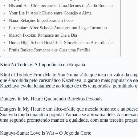
His and Her Circumstances: Uma Deconstrução do Romance
Your Lie In April: Dueto entre Coração e Alma
Nana: Relações Imperfeitas em Foco
Insomniacs After School: Amor em um Lugar Incomum
Maison Ikkoku: Romance no Dia a Dia
Ouran High School Host Club: Sinceridade na Absurdidade
Fruits Basket: Romance que Cura uma Família
Kimi Ni Todoke: A Importância da Empatia
Kimi ni Todoke: From Me to You é uma série que toca no valor da empat
que é acolhida pelo carismático Kazehaya, o garoto mais popular da es
Kazehaya evolui lentamente ao longo de três temporadas, permitindo q
Dangers In My Heart: Quebrando Barreiras Pessoais
Dangers In My Heart é um slice-of-life que mescla romance e autodesc
Sua vida muda quando a popular Yamada se aproxima dele. A conexão e
uma segunda prometendo manter a qualidade, com uma terceira progr
Kaguya-Sama: Love Is War – O Jogo da Corte