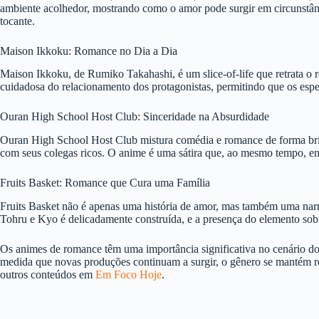
ambiente acolhedor, mostrando como o amor pode surgir em circunstân
tocante.
Maison Ikkoku: Romance no Dia a Dia
Maison Ikkoku, de Rumiko Takahashi, é um slice-of-life que retrata o
cuidadosa do relacionamento dos protagonistas, permitindo que os esp
Ouran High School Host Club: Sinceridade na Absurdidade
Ouran High School Host Club mistura comédia e romance de forma bril
com seus colegas ricos. O anime é uma sátira que, ao mesmo tempo, e
Fruits Basket: Romance que Cura uma Família
Fruits Basket não é apenas uma história de amor, mas também uma narra
Tohru e Kyo é delicadamente construída, e a presença do elemento sob
Os animes de romance têm uma importância significativa no cenário d
medida que novas produções continuam a surgir, o gênero se mantém re
outros conteúdos em
Em Foco Hoje
.