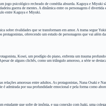
 jogo psicológico recheado de comédia absurda. Kaguya e Miyuki são 
eira guerra de mentes. A dinâmica entre os personagens é divertida e 
culo entre Kaguya e Miyuki.
ica sobre rivalidades que se transformam em amor. A trama segue Yuk
s protagonistas, oferecendo um estudo de personagens que vai além das
protagonista, Kosei, um prodígio do piano, enfrenta um trauma profundo
Apesar de alguns clichês, como um triângulo amoroso, a série se destac
 das relações amorosas entre adultos. As protagonistas, Nana Osaki e 
érie é admirada por sua profundidade emocional e pela forma como abo
, um estudante que sofre de insônia, e sua conexão com Isaki, uma col