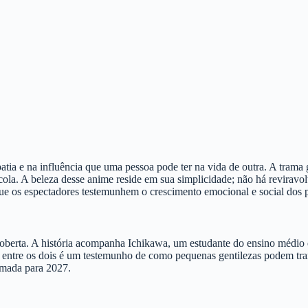
ia e na influência que uma pessoa pode ter na vida de outra. A trama 
cola. A beleza desse anime reside em sua simplicidade; não há reviravo
ue os espectadores testemunhem o crescimento emocional e social dos 
oberta. A história acompanha Ichikawa, um estudante do ensino médio q
ntre os dois é um testemunho de como pequenas gentilezas podem tran
amada para 2027.