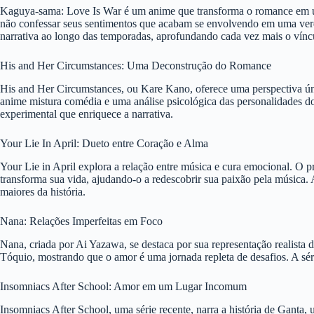
Kaguya-sama: Love Is War é um anime que transforma o romance em um
não confessar seus sentimentos que acabam se envolvendo em uma verdad
narrativa ao longo das temporadas, aprofundando cada vez mais o vín
His and Her Circumstances: Uma Deconstrução do Romance
His and Her Circumstances, ou Kare Kano, oferece uma perspectiva ún
anime mistura comédia e uma análise psicológica das personalidades do
experimental que enriquece a narrativa.
Your Lie In April: Dueto entre Coração e Alma
Your Lie in April explora a relação entre música e cura emocional. O 
transforma sua vida, ajudando-o a redescobrir sua paixão pela música. 
maiores da história.
Nana: Relações Imperfeitas em Foco
Nana, criada por Ai Yazawa, se destaca por sua representação realista
Tóquio, mostrando que o amor é uma jornada repleta de desafios. A s
Insomniacs After School: Amor em um Lugar Incomum
Insomniacs After School, uma série recente, narra a história de Ganta