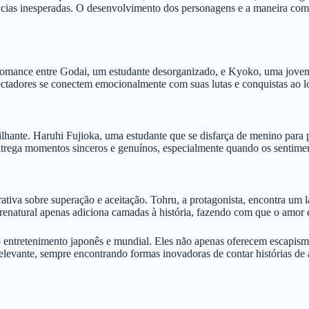
cias inesperadas. O desenvolvimento dos personagens e a maneira como
 romance entre Godai, um estudante desorganizado, e Kyoko, uma jovem
ectadores se conectem emocionalmente com suas lutas e conquistas ao l
hante. Haruhi Fujioka, uma estudante que se disfarça de menino para 
ntrega momentos sinceros e genuínos, especialmente quando os sentim
tiva sobre superação e aceitação. Tohru, a protagonista, encontra um l
renatural apenas adiciona camadas à história, fazendo com que o amor 
o entretenimento japonês e mundial. Eles não apenas oferecem escapi
levante, sempre encontrando formas inovadoras de contar histórias de 