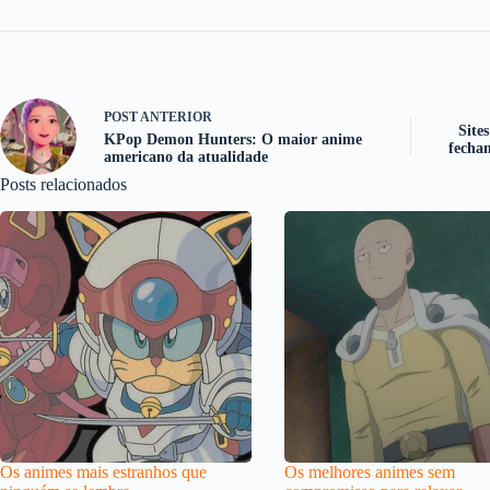
POST
ANTERIOR
Site
KPop Demon Hunters: O maior anime
fecha
americano da atualidade
Posts relacionados
Os animes mais estranhos que
Os melhores animes sem