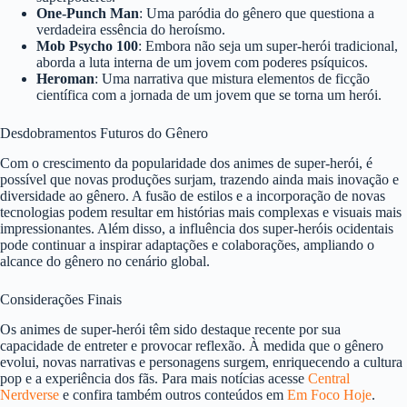
One-Punch Man
: Uma paródia do gênero que questiona a
verdadeira essência do heroísmo.
Mob Psycho 100
: Embora não seja um super-herói tradicional,
aborda a luta interna de um jovem com poderes psíquicos.
Heroman
: Uma narrativa que mistura elementos de ficção
científica com a jornada de um jovem que se torna um herói.
Desdobramentos Futuros do Gênero
Com o crescimento da popularidade dos animes de super-herói, é
possível que novas produções surjam, trazendo ainda mais inovação e
diversidade ao gênero. A fusão de estilos e a incorporação de novas
tecnologias podem resultar em histórias mais complexas e visuais mais
impressionantes. Além disso, a influência dos super-heróis ocidentais
pode continuar a inspirar adaptações e colaborações, ampliando o
alcance do gênero no cenário global.
Considerações Finais
Os animes de super-herói têm sido destaque recente por sua
capacidade de entreter e provocar reflexão. À medida que o gênero
evolui, novas narrativas e personagens surgem, enriquecendo a cultura
pop e a experiência dos fãs. Para mais notícias acesse
Central
Nerdverse
e confira também outros conteúdos em
Em Foco Hoje
.