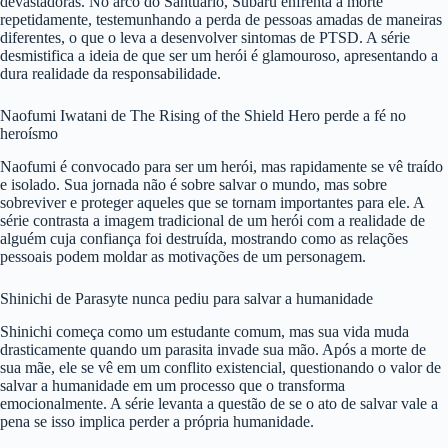
devastadoras. No arco do Santuário, Subaru enfrenta a morte
repetidamente, testemunhando a perda de pessoas amadas de maneiras
diferentes, o que o leva a desenvolver sintomas de PTSD. A série
desmistifica a ideia de que ser um herói é glamouroso, apresentando a
dura realidade da responsabilidade.
Naofumi Iwatani de The Rising of the Shield Hero perde a fé no
heroísmo
Naofumi é convocado para ser um herói, mas rapidamente se vê traído
e isolado. Sua jornada não é sobre salvar o mundo, mas sobre
sobreviver e proteger aqueles que se tornam importantes para ele. A
série contrasta a imagem tradicional de um herói com a realidade de
alguém cuja confiança foi destruída, mostrando como as relações
pessoais podem moldar as motivações de um personagem.
Shinichi de Parasyte nunca pediu para salvar a humanidade
Shinichi começa como um estudante comum, mas sua vida muda
drasticamente quando um parasita invade sua mão. Após a morte de
sua mãe, ele se vê em um conflito existencial, questionando o valor de
salvar a humanidade em um processo que o transforma
emocionalmente. A série levanta a questão de se o ato de salvar vale a
pena se isso implica perder a própria humanidade.