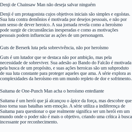
Denji de Chainsaw Man não deseja salvar ninguém
Denji é um protagonista cujos objetivos iniciais são simples e egoístas.
Sua luta contra demônios é motivada por desejos pessoais, e não por
um senso de dever heroico. A sua jornada revela como a heroísmo
pode surgir de circunstâncias inesperadas e como as motivações
pessoais podem influenciar as ações de um personagem.
Guts de Berserk luta pela sobrevivência, não por heroísmo
Guts é um lutador que se destaca não por ambição, mas pela
necessidade de sobreviver. Sua adesão ao Bando do Falcão é motivada
pela busca de um propósito, e suas ações heroicas são um subproduto
de sua luta constante para proteger aqueles que ama. A série explora as
complexidades da heroísmo em um mundo repleto de dor e sofrimento.
Saitama de One-Punch Man acha o heroísmo entediante
Saitama é um herói que já alcançou o ápice da força, mas descobre que
isso torna suas batalhas sem emoção. A série utiliza a indiferença de
Saitama para questionar o que realmente significa ser um herói em um
mundo onde o poder não é mais o objetivo, criando uma crítica à busca
incessante por reconhecimento.