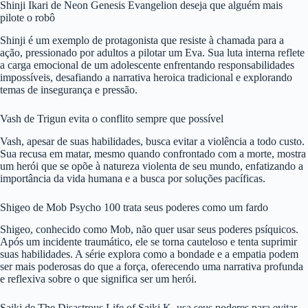
Shinji Ikari de Neon Genesis Evangelion deseja que alguém mais
pilote o robô
Shinji é um exemplo de protagonista que resiste à chamada para a
ação, pressionado por adultos a pilotar um Eva. Sua luta interna reflete
a carga emocional de um adolescente enfrentando responsabilidades
impossíveis, desafiando a narrativa heroica tradicional e explorando
temas de insegurança e pressão.
Vash de Trigun evita o conflito sempre que possível
Vash, apesar de suas habilidades, busca evitar a violência a todo custo.
Sua recusa em matar, mesmo quando confrontado com a morte, mostra
um herói que se opõe à natureza violenta de seu mundo, enfatizando a
importância da vida humana e a busca por soluções pacíficas.
Shigeo de Mob Psycho 100 trata seus poderes como um fardo
Shigeo, conhecido como Mob, não quer usar seus poderes psíquicos.
Após um incidente traumático, ele se torna cauteloso e tenta suprimir
suas habilidades. A série explora como a bondade e a empatia podem
ser mais poderosas do que a força, oferecendo uma narrativa profunda
e reflexiva sobre o que significa ser um herói.
Saiki de The Disastrous Life of Saiki K. usa seus poderes para evitar