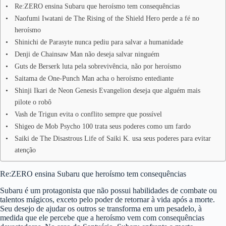
Re:ZERO ensina Subaru que heroísmo tem consequências
Naofumi Iwatani de The Rising of the Shield Hero perde a fé no
heroísmo
Shinichi de Parasyte nunca pediu para salvar a humanidade
Denji de Chainsaw Man não deseja salvar ninguém
Guts de Berserk luta pela sobrevivência, não por heroísmo
Saitama de One-Punch Man acha o heroísmo entediante
Shinji Ikari de Neon Genesis Evangelion deseja que alguém mais
pilote o robô
Vash de Trigun evita o conflito sempre que possível
Shigeo de Mob Psycho 100 trata seus poderes como um fardo
Saiki de The Disastrous Life of Saiki K. usa seus poderes para evitar
atenção
Re:ZERO ensina Subaru que heroísmo tem consequências
Subaru é um protagonista que não possui habilidades de combate ou
talentos mágicos, exceto pelo poder de retornar à vida após a morte.
Seu desejo de ajudar os outros se transforma em um pesadelo, à
medida que ele percebe que a heroísmo vem com consequências