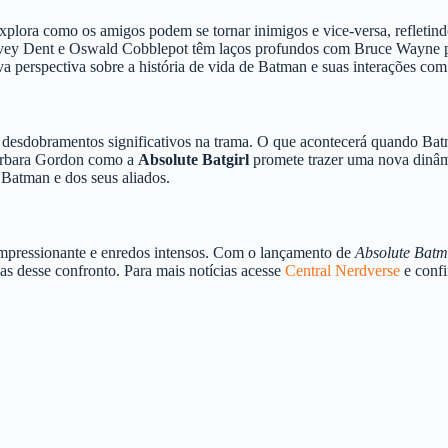
explora como os amigos podem se tornar inimigos e vice-versa, refleti
vey Dent e Oswald Cobblepot têm laços profundos com Bruce Wayne pro
a perspectiva sobre a história de vida de Batman e suas interações co
ar desdobramentos significativos na trama. O que acontecerá quando Ba
Barbara Gordon como a
Absolute Batgirl
promete trazer uma nova dinâmi
 Batman e dos seus aliados.
 impressionante e enredos intensos. Com o lançamento de
Absolute Bat
as desse confronto. Para mais notícias acesse
Central Nerdverse
e conf