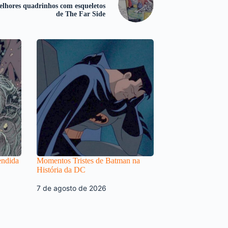
lhores quadrinhos com esqueletos
de The Far Side
endida
Momentos Tristes de Batman na
História da DC
7 de agosto de 2026