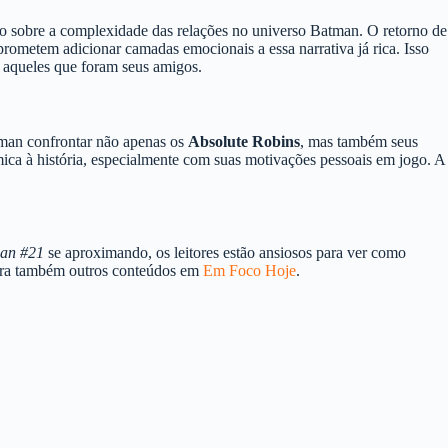
ndo sobre a complexidade das relações no universo Batman. O retorno de
metem adicionar camadas emocionais a essa narrativa já rica. Isso
m aqueles que foram seus amigos.
tman confrontar não apenas os
Absolute Robins
, mas também seus
ca à história, especialmente com suas motivações pessoais em jogo. A
man #21
se aproximando, os leitores estão ansiosos para ver como
ira também outros conteúdos em
Em Foco Hoje
.