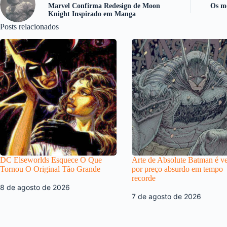
Marvel Confirma Redesign de Moon
Os me
Knight Inspirado em Manga
Posts relacionados
DC Elseworlds Esquece O Que
Arte de Absolute Batman é v
Tornou O Original Tão Grande
por preço absurdo em tempo
recorde
8 de agosto de 2026
7 de agosto de 2026