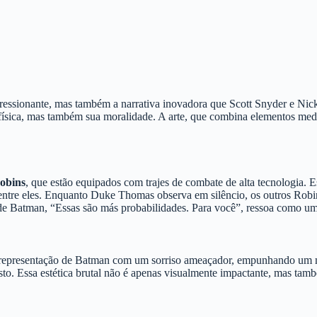
pressionante, mas também a narrativa inovadora que Scott Snyder e Nick
ísica, mas também sua moralidade. A arte, que combina elementos medi
obins
, que estão equipados com trajes de combate de alta tecnologia. 
 entre eles. Enquanto Duke Thomas observa em silêncio, os outros Rob
de Batman, “Essas são más probabilidades. Para você”, ressoa como um
 representação de Batman com um sorriso ameaçador, empunhando um mac
o. Essa estética brutal não é apenas visualmente impactante, mas també