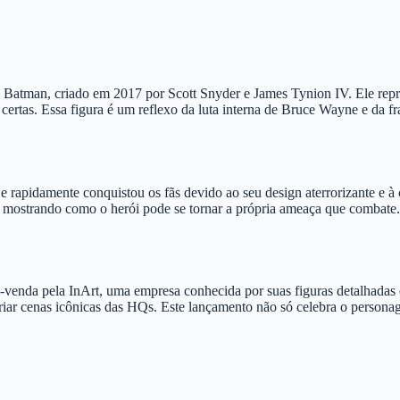
tman, criado em 2017 por Scott Snyder e James Tynion IV. Ele represe
s certas. Essa figura é um reflexo da luta interna de Bruce Wayne e d
e rapidamente conquistou os fãs devido ao seu design aterrorizante e à
ostrando como o herói pode se tornar a própria ameaça que combate. 
nda pela InArt, uma empresa conhecida por suas figuras detalhadas e d
riar cenas icônicas das HQs. Este lançamento não só celebra o perso