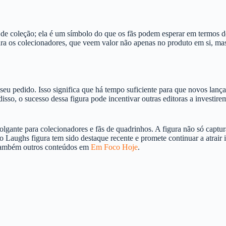
e coleção; ela é um símbolo do que os fãs podem esperar em termos d
a os colecionadores, que veem valor não apenas no produto em si, mas
ir seu pedido. Isso significa que há tempo suficiente para que novos 
disso, o sucesso dessa figura pode incentivar outras editoras a investi
ante para colecionadores e fãs de quadrinhos. A figura não só captu
ughs figura tem sido destaque recente e promete continuar a atrair int
também outros conteúdos em
Em Foco Hoje
.