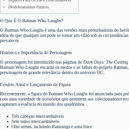
Impacto Para Os Fãs e Colecionadores
Desdobramentos Futuros
O Que É O Batman Who Laughs?
O Batman Who Laughs é uma das versões mais perturbadoras do herói Ba
ideia de que qualquer um pode se tornar um vilão sob as circunstância
prevalecer.
Histórico e Importância do Personagem
O personagem foi introduzido nas páginas de
Dark Days: The Casting
Batman Who Laughs encarna os medos e as falhas do próprio Batman, m
personagem de grande relevância dentro do universo DC.
Cenário Atual e Lançamento da Figura
Recentemente, a figura do Batman Who Laughs foi anunciada para pré-ve
com uma variedade de acessórios que permitem aos colecionadores rec
capturam a essência do mundo dos quadrinhos.
Três cabeças intercambiáveis
Sete mãos intercambiáveis
Oito armas, incluindo Batarangs e uma foice