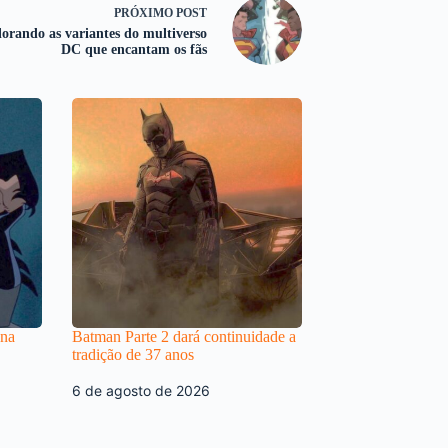
PRÓXIMO
POST
orando as variantes do multiverso
DC que encantam os fãs
 na
Batman Parte 2 dará continuidade a
tradição de 37 anos
6 de agosto de 2026