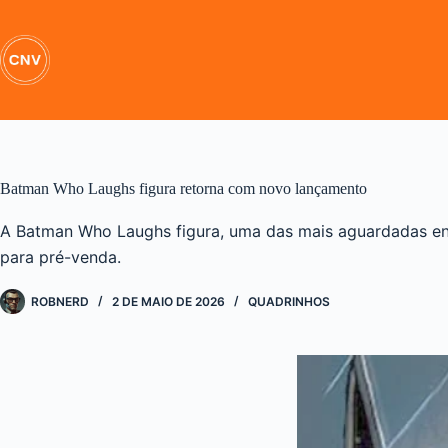
Pular
para
o
conteúdo
Batman Who Laughs figura retorna com novo lançamento
A Batman Who Laughs figura, uma das mais aguardadas ent
para pré-venda.
ROBNERD
2 DE MAIO DE 2026
QUADRINHOS