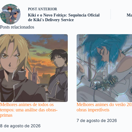
POST
ANTERIOR
Kiki e o Novo Feitiço: Sequência Oficial
Ma
de Kiki's Delivery Service
Posts relacionados
Melhores animes de todos os
Melhores animes do verão 20
tempos: uma análise das obras-
obras imperdíveis
primas
7 de agosto de 2026
8 de agosto de 2026