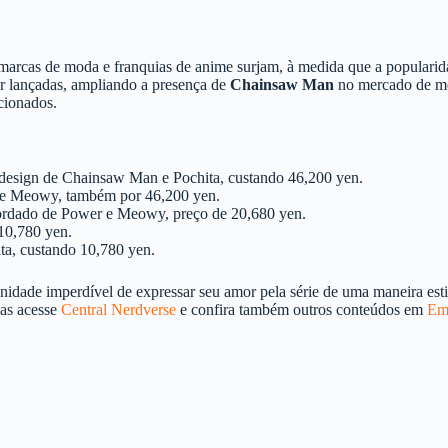
marcas de moda e franquias de anime surjam, à medida que a popularida
er lançadas, ampliando a presença de
Chainsaw Man
no mercado de mod
cionados.
m design de Chainsaw Man e Pochita, custando 46,200 yen.
r e Meowy, também por 46,200 yen.
ordado de Power e Meowy, preço de 20,680 yen.
 10,780 yen.
ta, custando 10,780 yen.
unidade imperdível de expressar seu amor pela série de uma maneira esti
ias acesse
Central Nerdverse
e confira também outros conteúdos em
Em