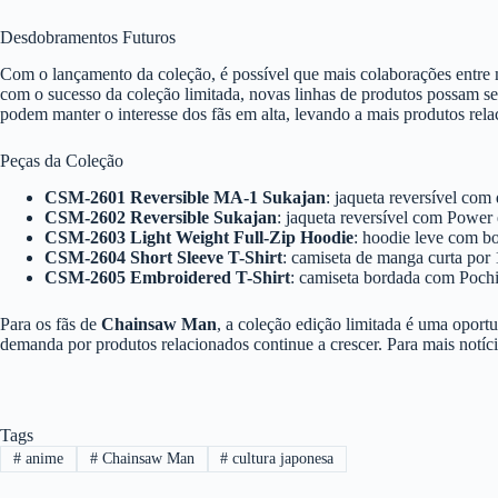
Desdobramentos Futuros
Com o lançamento da coleção, é possível que mais colaborações entre 
com o sucesso da coleção limitada, novas linhas de produtos possam s
podem manter o interesse dos fãs em alta, levando a mais produtos rela
Peças da Coleção
CSM-2601 Reversible MA-1 Sukajan
: jaqueta reversível co
CSM-2602 Reversible Sukajan
: jaqueta reversível com Powe
CSM-2603 Light Weight Full-Zip Hoodie
: hoodie leve com b
CSM-2604 Short Sleeve T-Shirt
: camiseta de manga curta por
CSM-2605 Embroidered T-Shirt
: camiseta bordada com Pochi
Para os fãs de
Chainsaw Man
, a coleção edição limitada é uma oport
demanda por produtos relacionados continue a crescer. Para mais notíc
Tags
#
anime
#
Chainsaw Man
#
cultura japonesa