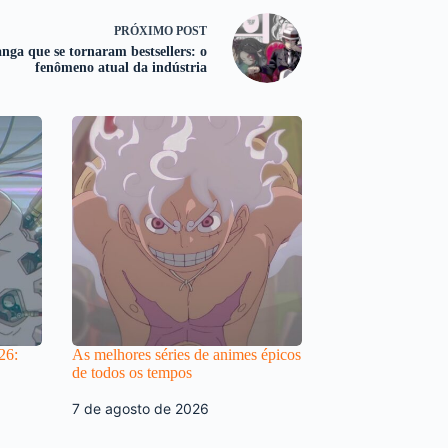
PRÓXIMO
POST
nga que se tornaram bestsellers: o
fenômeno atual da indústria
26:
As melhores séries de animes épicos
de todos os tempos
7 de agosto de 2026