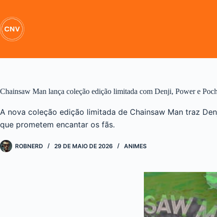
Pular
para
o
conteúdo
Chainsaw Man lança coleção edição limitada com Denji, Power e Poch
A nova coleção edição limitada de Chainsaw Man traz Denj
que prometem encantar os fãs.
ROBNERD
29 DE MAIO DE 2026
ANIMES