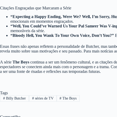
Citações Engraçadas que Marcaram a Série
“Expecting a Happy Ending, Were We? Well, I’m Sorry, Hug
emocionais em momentos engraçados.
“Well, You Could’ve Warned Us Your Pal Sameer Was V-in
memoráveis da série.
“Bloody Hell, You Wank To Your Own Voice, Don’t You?”
E
Essas frases não apenas refletem a personalidade de Butcher, mas tam
revela muito sobre suas motivações e seu passado. Para mais notícias 
A série
The Boys
continua a ser um fenômeno cultural, e as citações d
espectadores se conectem ainda mais com o personagem e a trama. Co
a ser uma fonte de risadas e reflexões nas temporadas futuras.
Tags
#
Billy Butcher
#
séries de TV
#
The Boys
Compartilhe