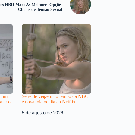
ies HBO Max: As Melhores Opções
Cheias de Tensão Sexual
 Jim
Série de viagem no tempo da NBC
a isso
é nova joia oculta da Netflix
5 de agosto de 2026