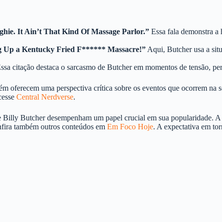
hie. It Ain’t That Kind Of Massage Parlor.”
Essa fala demonstra a 
g Up a Kentucky Fried F****** Massacre!”
Aqui, Butcher usa a sit
ssa citação destaca o sarcasmo de Butcher em momentos de tensão, per
bém oferecem uma perspectiva crítica sobre os eventos que ocorrem na 
acesse
Central Nerdverse
.
e Billy Butcher desempenham um papel crucial em sua popularidade. A m
nfira também outros conteúdos em
Em Foco Hoje
. A expectativa em to