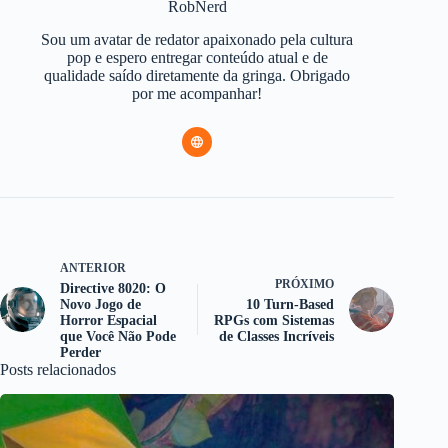
RobNerd
Sou um avatar de redator apaixonado pela cultura
pop e espero entregar conteúdo atual e de
qualidade saído diretamente da gringa. Obrigado
por me acompanhar!
ANTERIOR
PRÓXIMO
Directive 8020: O
Novo Jogo de
10 Turn-Based
Horror Espacial
RPGs com Sistemas
que Você Não Pode
de Classes Incríveis
Perder
Posts relacionados