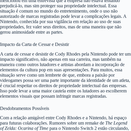
mencionou em uma entrevista que a empresa não estava tentando
prejudicá-lo, mas sim proteger sua propriedade intelectual. Essa
situação é comum no mundo do entretenimento, onde o uso não
autorizado de marcas registradas pode levar a complicações legais. A
Nintendo, conhecida por sua vigilância em relação ao uso de suas
propriedades, fez valer seus direitos, mas de uma maneira que não
gerou animosidade entre as partes.
Impacto da Carta de Cessar e Desistir
A carta de cessar e desistir de Cody Rhodes pela Nintendo pode ter um
impacto significativo, não apenas em sua carreira, mas também na
maneira como outros lutadores e artistas abordam a incorporação de
elementos da cultura pop em suas apresentações. Para muitos, essa
situação serve como um lembrete de que, embora a paixão por
videogames possa ser uma parte importante da identidade de um atleta,
é crucial respeitar os direitos de propriedade intelectual das empresas.
Isso pode levar a uma maior cautela entre os lutadores ao escolherem
elementos visuais que possam infringir marcas registradas.
Desdobramentos Possíveis
Com a relação amigável entre Cody Rhodes e a Nintendo, há espaço
para futuras colaborações. Rumores sobre um remake de
The Legend
of Zelda: Ocarina of Time
para o Nintendo Switch 2 estão circulando,