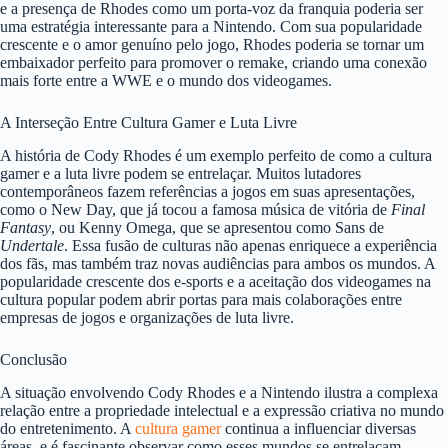
e a presença de Rhodes como um porta-voz da franquia poderia ser
uma estratégia interessante para a Nintendo. Com sua popularidade
crescente e o amor genuíno pelo jogo, Rhodes poderia se tornar um
embaixador perfeito para promover o remake, criando uma conexão
mais forte entre a WWE e o mundo dos videogames.
A Interseção Entre Cultura Gamer e Luta Livre
A história de Cody Rhodes é um exemplo perfeito de como a cultura
gamer e a luta livre podem se entrelaçar. Muitos lutadores
contemporâneos fazem referências a jogos em suas apresentações,
como o New Day, que já tocou a famosa música de vitória de
Final
Fantasy
, ou Kenny Omega, que se apresentou como Sans de
Undertale
. Essa fusão de culturas não apenas enriquece a experiência
dos fãs, mas também traz novas audiências para ambos os mundos. A
popularidade crescente dos e-sports e a aceitação dos videogames na
cultura popular podem abrir portas para mais colaborações entre
empresas de jogos e organizações de luta livre.
Conclusão
A situação envolvendo Cody Rhodes e a Nintendo ilustra a complexa
relação entre a propriedade intelectual e a expressão criativa no mundo
do entretenimento. A
cultura gamer
continua a influenciar diversas
áreas, e é fascinante observar como esses mundos se entrelaçam.