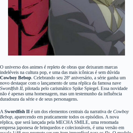
O universo dos animes é repleto de obras que deixaram marcas
indeléveis na cultura pop, e uma das mais icônicas é sem dúvida
Cowboy Bebop
. Celebrando seu 28º aniversário, a série ganha um
novo destaque com o lançamento de uma réplica da famosa nave
Swordfish II
, pilotada pelo carismático Spike Spiegel. Essa novidade
não é apenas uma homenagem, mas um testemunho da influência
duradoura da série e de seus personagens.
A
Swordfish II
é um dos elementos centrais da narrativa de
Cowboy
Bebop
, aparecendo em praticamente todos os episódios. A nova
réplica, que será lançada pela MECHA SMILE, uma renomada
empresa japonesa de brinquedos e colecionáveis, é uma versão em
escala 1/48 que promete ser um item imperdível para os fãs. O modelo