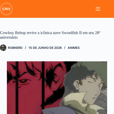
Pular
para
o
conteúdo
Cowboy Bebop revive a icônica nave Swordfish II em seu 28º
aniversário
ROBNERD
15 DE JUNHO DE 2026
ANIMES