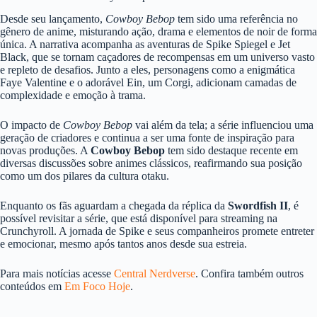
Desde seu lançamento,
Cowboy Bebop
tem sido uma referência no
gênero de anime, misturando ação, drama e elementos de noir de forma
única. A narrativa acompanha as aventuras de Spike Spiegel e Jet
Black, que se tornam caçadores de recompensas em um universo vasto
e repleto de desafios. Junto a eles, personagens como a enigmática
Faye Valentine e o adorável Ein, um Corgi, adicionam camadas de
complexidade e emoção à trama.
O impacto de
Cowboy Bebop
vai além da tela; a série influenciou uma
geração de criadores e continua a ser uma fonte de inspiração para
novas produções. A
Cowboy Bebop
tem sido destaque recente em
diversas discussões sobre animes clássicos, reafirmando sua posição
como um dos pilares da cultura otaku.
Enquanto os fãs aguardam a chegada da réplica da
Swordfish II
, é
possível revisitar a série, que está disponível para streaming na
Crunchyroll. A jornada de Spike e seus companheiros promete entreter
e emocionar, mesmo após tantos anos desde sua estreia.
Para mais notícias acesse
Central Nerdverse
. Confira também outros
conteúdos em
Em Foco Hoje
.