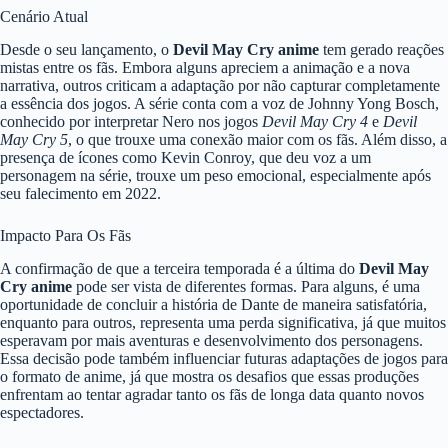
Cenário Atual
Desde o seu lançamento, o
Devil May Cry anime
tem gerado reações
mistas entre os fãs. Embora alguns apreciem a animação e a nova
narrativa, outros criticam a adaptação por não capturar completamente
a essência dos jogos. A série conta com a voz de Johnny Yong Bosch,
conhecido por interpretar Nero nos jogos
Devil May Cry 4
e
Devil
May Cry 5
, o que trouxe uma conexão maior com os fãs. Além disso, a
presença de ícones como Kevin Conroy, que deu voz a um
personagem na série, trouxe um peso emocional, especialmente após
seu falecimento em 2022.
Impacto Para Os Fãs
A confirmação de que a terceira temporada é a última do
Devil May
Cry anime
pode ser vista de diferentes formas. Para alguns, é uma
oportunidade de concluir a história de Dante de maneira satisfatória,
enquanto para outros, representa uma perda significativa, já que muitos
esperavam por mais aventuras e desenvolvimento dos personagens.
Essa decisão pode também influenciar futuras adaptações de jogos para
o formato de anime, já que mostra os desafios que essas produções
enfrentam ao tentar agradar tanto os fãs de longa data quanto novos
espectadores.