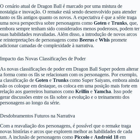
O cenário atual de Dragon Ball é marcado por uma mistura de
nostalgia e inovação. O remake está sendo desenvolvido para atender
tanto os fãs antigos quanto os novos. A expectativa é que a série traga
uma nova perspectiva sobre personagens como
Goten
e
Trunks
, que,
embora sempre tenham sido considerados menos poderosos, podem ter
suas habilidades reavaliadas. Além disso, a introdução de novos arcos
e reinterpretações de personagens como
Beerus
e
Whis
promete
adicionar camadas de complexidade à narrativa.
Impacto das Novas Classificações de Poder
As novas classificações de poder em Dragon Ball Super podem alterar
a forma como os fãs se relacionam com os personagens. Por exemplo,
a classificação de
Goten
e
Trunks
como Super Saiyans, embora ainda
não os coloque em destaque, os coloca em uma posição mais forte em
relação aos guerreiros humanos como
Krillin
e
Yamcha
. Isso pode
gerar discussões entre os fãs sobre a evolução e o treinamento dos
personagens ao longo da série.
Desdobramentos Futuros na Narrativa
Com a reavaliação dos personagens, é possível que o remake traga
novas histórias e arcos que explorem melhor as habilidades de cada
um. A inclusão de personagens como
Piccolo
e
Android 18
em