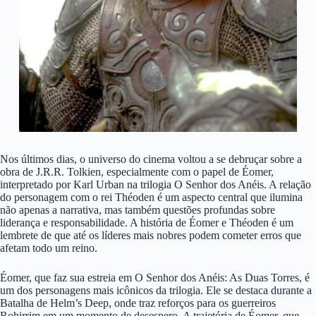
Nos últimos dias, o universo do cinema voltou a se debruçar sobre a
obra de J.R.R. Tolkien, especialmente com o papel de Éomer,
interpretado por Karl Urban na trilogia O Senhor dos Anéis. A relação
do personagem com o rei Théoden é um aspecto central que ilumina
não apenas a narrativa, mas também questões profundas sobre
liderança e responsabilidade. A história de Éomer e Théoden é um
lembrete de que até os líderes mais nobres podem cometer erros que
afetam todo um reino.
Éomer, que faz sua estreia em O Senhor dos Anéis: As Duas Torres, é
um dos personagens mais icônicos da trilogia. Ele se destaca durante a
Batalha de Helm’s Deep, onde traz reforços para os guerreiros
Rohirrim em um momento de desespero. A trajetória de Éomer, que