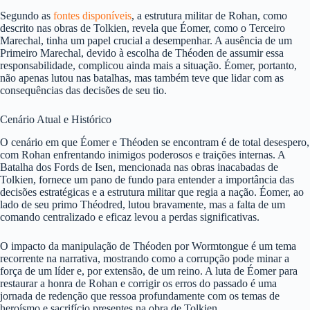
Segundo as
fontes disponíveis
, a estrutura militar de Rohan, como
descrito nas obras de Tolkien, revela que Éomer, como o Terceiro
Marechal, tinha um papel crucial a desempenhar. A ausência de um
Primeiro Marechal, devido à escolha de Théoden de assumir essa
responsabilidade, complicou ainda mais a situação. Éomer, portanto,
não apenas lutou nas batalhas, mas também teve que lidar com as
consequências das decisões de seu tio.
Cenário Atual e Histórico
O cenário em que Éomer e Théoden se encontram é de total desespero,
com Rohan enfrentando inimigos poderosos e traições internas. A
Batalha dos Fords de Isen, mencionada nas obras inacabadas de
Tolkien, fornece um pano de fundo para entender a importância das
decisões estratégicas e a estrutura militar que regia a nação. Éomer, ao
lado de seu primo Théodred, lutou bravamente, mas a falta de um
comando centralizado e eficaz levou a perdas significativas.
O impacto da manipulação de Théoden por Wormtongue é um tema
recorrente na narrativa, mostrando como a corrupção pode minar a
força de um líder e, por extensão, de um reino. A luta de Éomer para
restaurar a honra de Rohan e corrigir os erros do passado é uma
jornada de redenção que ressoa profundamente com os temas de
heroísmo e sacrifício presentes na obra de Tolkien.