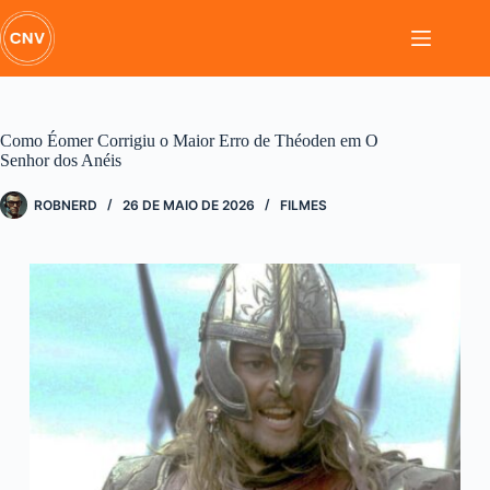
Pular
para
o
conteúdo
Como Éomer Corrigiu o Maior Erro de Théoden em O
Senhor dos Anéis
ROBNERD
26 DE MAIO DE 2026
FILMES