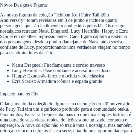
Novos Designs e Figuras
As novas figuras da coleção “Ichiban Kuji Fairy Tail 20th
Anniversary” foram reveladas em 3 de junho e incluem quatro
personagens que são facilmente reconhecidos pelos fãs. Os designs
nostálgicos retratam Natsu Dragneel, Lucy Heartfilia, Happy e Ezra
Scarlet em detalhes impressionantes. Cada figura captura a essência
dos personagens, desde o punho flamejante de Natsu até o sorriso
confiante de Lucy, proporcionando uma verdadeira viagem no tempo
para os admiradores da série.
Natsu Dragneel: Fist flamejante e sorriso travesso
Lucy Heartfilia: Pose confiante e acessórios estilosos
Happy: Expressão feroz e mochila verde clássica
Ezra Scarlet: Armadura icônica e espada grande
Impacto para os Fãs
O lançamento da coleção de figuras e a celebração do 20º aniversário
de Fairy Tail têm um significado profundo para a comunidade otaku.
Para muitos, Fairy Tail representa mais do que uma simples história; é
uma parte de suas vidas, repleta de lições sobre amizade, coragem e
superação. A nova coleção não só traz à tona a nostalgia, mas também
reforça o vínculo entre os fãs e a série, criando uma oportunidade para