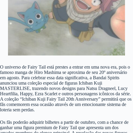
O universo de Fairy Tail está prestes a entrar em uma nova era, pois o
famoso manga de Hiro Mashima se aproxima de seu 20º aniversário
em agosto. Para celebrar essa data significativa, a Bandai Spirits
anunciou uma coleção especial de figuras Ichiban Kuji
MASTERLISE, trazendo novos designs para Natsu Dragneel, Lucy
Heartfilia, Happy, Ezra Scarlet e outros personagens icônicos da série.
A coleção “Ichiban Kuji Fairy Tail 20th Anniversary” permitirá que os
fãs comemorem essa ocasião através de um emocionante sistema de
loteria sem perdas.
Os fãs poderão adquirir bilhetes a partir de outubro, com a chance de
ganhar uma figura premium de Fairy Tail que apresenta um dos
amados membros do elenco principal. A revelação das novas figuras