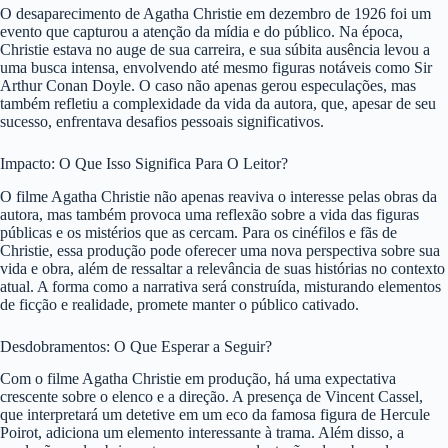
O desaparecimento de Agatha Christie em dezembro de 1926 foi um
evento que capturou a atenção da mídia e do público. Na época,
Christie estava no auge de sua carreira, e sua súbita ausência levou a
uma busca intensa, envolvendo até mesmo figuras notáveis como Sir
Arthur Conan Doyle. O caso não apenas gerou especulações, mas
também refletiu a complexidade da vida da autora, que, apesar de seu
sucesso, enfrentava desafios pessoais significativos.
Impacto: O Que Isso Significa Para O Leitor?
O filme Agatha Christie não apenas reaviva o interesse pelas obras da
autora, mas também provoca uma reflexão sobre a vida das figuras
públicas e os mistérios que as cercam. Para os cinéfilos e fãs de
Christie, essa produção pode oferecer uma nova perspectiva sobre sua
vida e obra, além de ressaltar a relevância de suas histórias no contexto
atual. A forma como a narrativa será construída, misturando elementos
de ficção e realidade, promete manter o público cativado.
Desdobramentos: O Que Esperar a Seguir?
Com o filme Agatha Christie em produção, há uma expectativa
crescente sobre o elenco e a direção. A presença de Vincent Cassel,
que interpretará um detetive em um eco da famosa figura de Hercule
Poirot, adiciona um elemento interessante à trama. Além disso, a