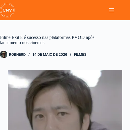
Pular
para
o
conteúdo
Filme Exit 8 é sucesso nas plataformas PVOD após
lançamento nos cinemas
ROBNERD
14 DE MAIO DE 2026
FILMES