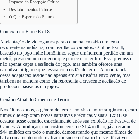
Impacto da Recepção Crítica
Desdobramentos Futuros
O Que Esperar do Futuro
Contexto do Filme Exit 8
A adaptação de videogames para o cinema tem sido um tema
recorrente na indústria, com resultados variados. O filme Exit 8,
baseado no jogo indie homônimo, segue um homem perdido em um
metrô, preso em um corredor que parece não ter fim. Essa premissa
não apenas capta a essência do jogo, mas também oferece uma
narrativa intrigante que ressoa com os fãs de terror. A importância
dessa adaptação reside não apenas em sua história envolvente, mas
também na maneira como ela representa a crescente aceitação de
produções baseadas em jogos.
Cenário Atual do Cinema de Terror
Nos últimos anos, o gênero de terror tem visto um ressurgimento, com
filmes que exploram novas narrativas e técnicas visuais. Exit 8 se
destaca nesse cenário, especialmente após sua exibição no Festival de
Cannes. A produção, que custou cerca de $1,4 milhão, já arrecadou
$44 milhões em todo o mundo, demonstrando que mesmo filmes de
baixo orçamento podem alcançar sucesso financeiro significativo