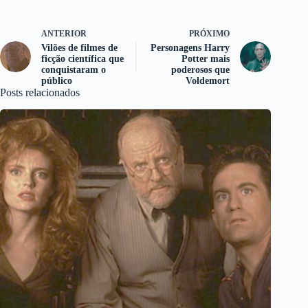
ANTERIOR
PRÓXIMO
Vilões de filmes de
Personagens Harry
ficção científica que
Potter mais
conquistaram o
poderosos que
público
Voldemort
Posts relacionados