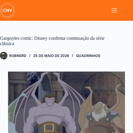
Pular
para
o
conteúdo
Gargoyles comic: Disney confirma continuação da série
clássica
ROBNERD
25 DE MAIO DE 2026
QUADRINHOS