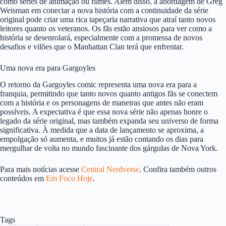
como séries de animação ou filmes. Além disso, a abordagem de Greg
Weisman em conectar a nova história com a continuidade da série
original pode criar uma rica tapeçaria narrativa que atraí tanto novos
leitores quanto os veteranos. Os fãs estão ansiosos para ver como a
história se desenrolará, especialmente com a promessa de novos
desafios e vilões que o Manhattan Clan terá que enfrentar.
Uma nova era para Gargoyles
O retorno da Gargoyles comic representa uma nova era para a
franquia, permitindo que tanto novos quanto antigos fãs se conectem
com a história e os personagens de maneiras que antes não eram
possíveis. A expectativa é que essa nova série não apenas honre o
legado da série original, mas também expanda seu universo de forma
significativa. À medida que a data de lançamento se aproxima, a
empolgação só aumenta, e muitos já estão contando os dias para
mergulhar de volta no mundo fascinante dos gárgulas de Nova York.
Para mais notícias acesse
Central Nerdverse
. Confira também outros
conteúdos em
Em Foco Hoje
.
Tags