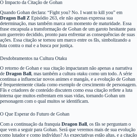
O Impacto da Citação de Gohan
Quando Gohan declara: “Fight you? No. I want to kill you” em
Dragon Ball Z
Episódio 263, ele não apenas expressa sua
determinação, mas também marca um momento de maturidade. Essa
frase encapsula a transformação de Gohan de um garoto hesitante para
um guerreiro decidido, pronto para enfrentar as consequências de suas
ações. Essa citação se tornou um marco entre os fãs, simbolizando a
luta contra o mal e a busca por justiça.
Desdobramentos na Cultura Otaku
O retorno de Gohan e sua citação impactaram não apenas a narrativa
de
Dragon Ball
, mas também a cultura otaku como um todo. A série
continua a influenciar novos animes e mangás, e a evolução de Gohan
é frequentemente citada como exemplo de crescimento de personagem.
Fãs e criadores de conteúdo discutem como essa citação reflete a luta
interna que muitos enfrentam em suas vidas, tornando Gohan um
personagem com o qual muitos se identificam.
O Que Esperar do Futuro de Gohan
Com a continuação da franquia
Dragon Ball
, os fãs se perguntam o
que vem a seguir para Gohan. Será que veremos mais de sua evolução
como lutador e como indivíduo? As expectativas estão altas, e a citação