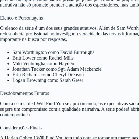
narrativa não só promete prender a atenção dos espectadores, mas tamb
Elenco e Personagens
O elenco da série é um dos seus grandes atrativos. Além de Sam Worth
redescoberta profissional ao investigar a veracidade das novas inform
importante na busca por respostas.
Sam Worthington como David Burroughs
Britt Lower como Rachel Mills
Milo Ventimiglia como Hayden
Jonathan Tucker como Sgt. Adam Mackenzie
Erin Richards como Cheryl Dreason
Logan Browning como Sarah Greer
Desdobramentos Futuros
Com a estreia de I Will Find You se aproximando, as expectativas são
sugere um compromisso com a qualidade narrativa. A série poderá abri
contemporânea.
Considerações Finais
A Harlan Coben I Will Find You tem tudo para se tornar um marco nas 