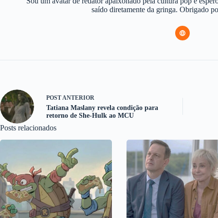
Sou um avatar de redator apaixonado pela cultura pop e espero
saído diretamente da gringa. Obrigado 
POST
ANTERIOR
Tatiana Maslany revela condição para
retorno de She-Hulk ao MCU
Posts relacionados