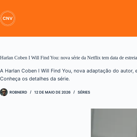
Pular
para
o
conteúdo
Harlan Coben I Will Find You: nova série da Netflix tem data de estrei
A Harlan Coben I Will Find You, nova adaptação do autor, e
Conheça os detalhes da série.
ROBNERD
12 DE MAIO DE 2026
SÉRIES