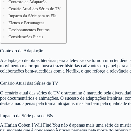
Contexto da Adaptação
Cenário Atual das Séries de TV
Impacto da Série para os Fãs
Elenco e Personagens
Desdobramentos Futuros
Considerações Finais
Contexto da Adaptação
A adaptação de obras literárias para a televisão se tornou uma tendênc
movimento maior que busca trazer histórias cativantes do papel para a
colaborações bem-sucedidas com a Netflix, o que reforça a relevância 
Cenário Atual das Séries de TV
O cenário atual das séries de TV e streaming é marcado pela diversid
por documentários e animações. O sucesso de adaptações literárias, c
destaca não apenas pela trama intrigante, mas também pela qualidade 
Impacto da Série para os Fãs
A Harlan Coben I Will Find You não é apenas mais uma série de mistério
pai inocente que é condenado à prisão perpétua pela morte do próprio f