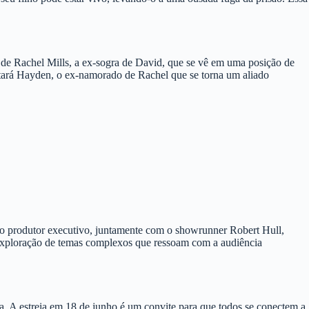
de Rachel Mills, a ex-sogra de David, que se vê em uma posição de
retará Hayden, o ex-namorado de Rachel que se torna um aliado
mo produtor executivo, juntamente com o showrunner Robert Hull,
a exploração de temas complexos que ressoam com a audiência
a. A estreia em 18 de junho é um convite para que todos se conectem a