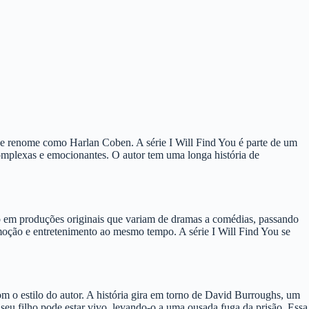
s de renome como Harlan Coben. A série I Will Find You é parte de um
complexas e emocionantes. O autor tem uma longa história de
do em produções originais que variam de dramas a comédias, passando
oção e entretenimento ao mesmo tempo. A série I Will Find You se
om o estilo do autor. A história gira em torno de David Burroughs, um
seu filho pode estar vivo, levando-o a uma ousada fuga da prisão. Essa