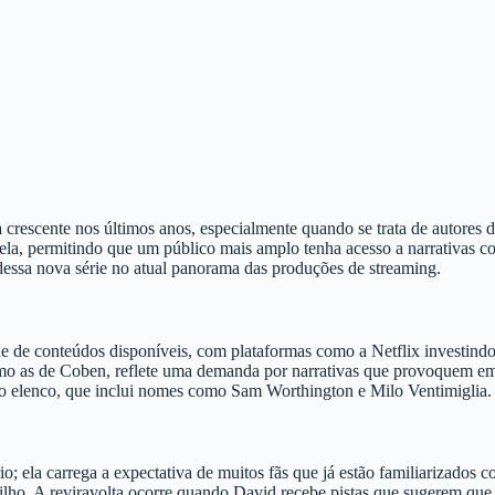
ia crescente nos últimos anos, especialmente quando se trata de autore
 tela, permitindo que um público mais amplo tenha acesso a narrativas 
dessa nova série no atual panorama das produções de streaming.
ade de conteúdos disponíveis, com plataformas como a Netflix investin
omo as de Coben, reflete uma demanda por narrativas que provoquem em
do elenco, que inclui nomes como Sam Worthington e Milo Ventimiglia.
; ela carrega a expectativa de muitos fãs que já estão familiarizados c
ilho. A reviravolta ocorre quando David recebe pistas que sugerem que 