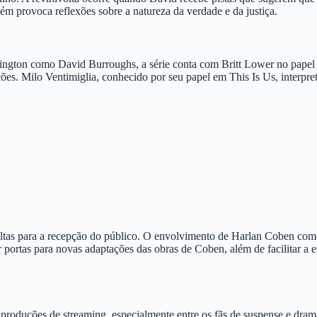
ém provoca reflexões sobre a natureza da verdade e da justiça.
ington como David Burroughs, a série conta com Britt Lower no papel 
ações. Milo Ventimiglia, conhecido por seu papel em This Is Us, interp
 altas para a recepção do público. O envolvimento de Harlan Coben co
r portas para novas adaptações das obras de Coben, além de facilitar 
produções de streaming, especialmente entre os fãs de suspense e dram