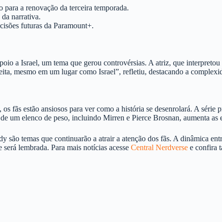
o para a renovação da terceira temporada.
 da narrativa.
cisões futuras da Paramount+.
poio a Israel, um tema que gerou controvérsias. A atriz, que interpret
ta, mesmo em um lugar como Israel”, refletiu, destacando a complexida
s fãs estão ansiosos para ver como a história se desenrolará. A série pr
de um elenco de peso, incluindo Mirren e Pierce Brosnan, aumenta as 
 são temas que continuarão a atrair a atenção dos fãs. A dinâmica entr
 será lembrada. Para mais notícias acesse
Central Nerdverse
e confira