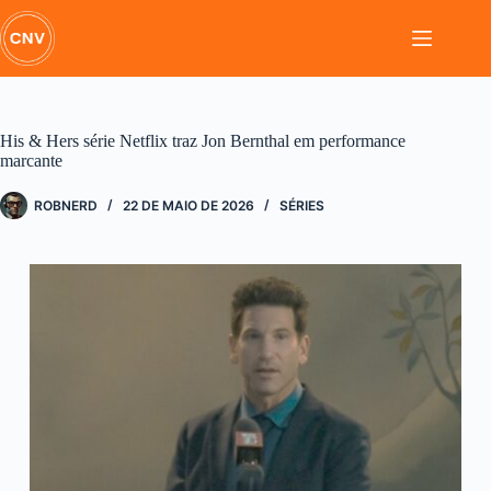
Pular
para
o
conteúdo
His & Hers série Netflix traz Jon Bernthal em performance
marcante
ROBNERD
22 DE MAIO DE 2026
SÉRIES