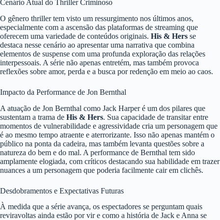
Cenário Atual do Thriller Criminoso
O gênero thriller tem visto um ressurgimento nos últimos anos,
especialmente com a ascensão das plataformas de streaming que
oferecem uma variedade de conteúdos originais.
His & Hers
se
destaca nesse cenário ao apresentar uma narrativa que combina
elementos de suspense com uma profunda exploração das relações
interpessoais. A série não apenas entretém, mas também provoca
reflexões sobre amor, perda e a busca por redenção em meio ao caos.
Impacto da Performance de Jon Bernthal
A atuação de Jon Bernthal como Jack Harper é um dos pilares que
sustentam a trama de
His & Hers
. Sua capacidade de transitar entre
momentos de vulnerabilidade e agressividade cria um personagem que
é ao mesmo tempo atraente e aterrorizante. Isso não apenas mantém o
público na ponta da cadeira, mas também levanta questões sobre a
natureza do bem e do mal. A performance de Bernthal tem sido
amplamente elogiada, com críticos destacando sua habilidade em trazer
nuances a um personagem que poderia facilmente cair em clichês.
Desdobramentos e Expectativas Futuras
À medida que a série avança, os espectadores se perguntam quais
reviravoltas ainda estão por vir e como a história de Jack e Anna se