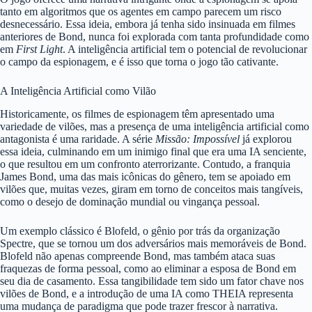
tanto em algoritmos que os agentes em campo parecem um risco
desnecessário. Essa ideia, embora já tenha sido insinuada em filmes
anteriores de Bond, nunca foi explorada com tanta profundidade como
em
First Light
. A inteligência artificial tem o potencial de revolucionar
o campo da espionagem, e é isso que torna o jogo tão cativante.
A Inteligência Artificial como Vilão
Historicamente, os filmes de espionagem têm apresentado uma
variedade de vilões, mas a presença de uma inteligência artificial como
antagonista é uma raridade. A série
Missão: Impossível
já explorou
essa ideia, culminando em um inimigo final que era uma IA senciente,
o que resultou em um confronto aterrorizante. Contudo, a franquia
James Bond, uma das mais icônicas do gênero, tem se apoiado em
vilões que, muitas vezes, giram em torno de conceitos mais tangíveis,
como o desejo de dominação mundial ou vingança pessoal.
Um exemplo clássico é Blofeld, o gênio por trás da organização
Spectre, que se tornou um dos adversários mais memoráveis de Bond.
Blofeld não apenas compreende Bond, mas também ataca suas
fraquezas de forma pessoal, como ao eliminar a esposa de Bond em
seu dia de casamento. Essa tangibilidade tem sido um fator chave nos
vilões de Bond, e a introdução de uma IA como THEIA representa
uma mudança de paradigma que pode trazer frescor à narrativa.