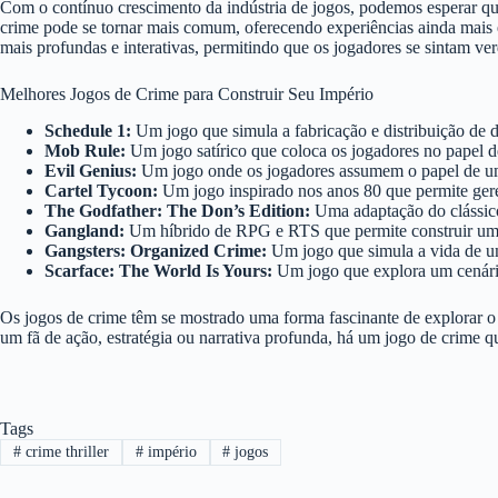
Com o contínuo crescimento da indústria de jogos, podemos esperar qu
crime pode se tornar mais comum, oferecendo experiências ainda mais env
mais profundas e interativas, permitindo que os jogadores se sintam v
Melhores Jogos de Crime para Construir Seu Império
Schedule 1:
Um jogo que simula a fabricação e distribuição de d
Mob Rule:
Um jogo satírico que coloca os jogadores no papel 
Evil Genius:
Um jogo onde os jogadores assumem o papel de um 
Cartel Tycoon:
Um jogo inspirado nos anos 80 que permite gerenc
The Godfather: The Don’s Edition:
Uma adaptação do clássico
Gangland:
Um híbrido de RPG e RTS que permite construir uma
Gangsters: Organized Crime:
Um jogo que simula a vida de um
Scarface: The World Is Yours:
Um jogo que explora um cenário 
Os jogos de crime têm se mostrado uma forma fascinante de explorar o
um fã de ação, estratégia ou narrativa profunda, há um jogo de crime qu
Tags
#
crime thriller
#
império
#
jogos