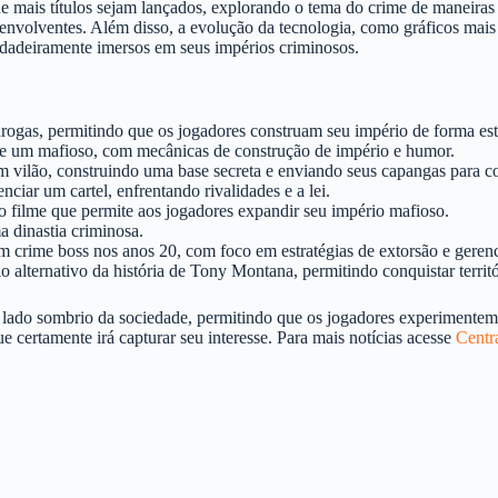
e mais títulos sejam lançados, explorando o tema do crime de maneira
olventes. Além disso, a evolução da tecnologia, como gráficos mais real
erdadeiramente imersos em seus impérios criminosos.
rogas, permitindo que os jogadores construam seu império de forma est
de um mafioso, com mecânicas de construção de império e humor.
vilão, construindo uma base secreta e enviando seus capangas para c
iar um cartel, enfrentando rivalidades e a lei.
 filme que permite aos jogadores expandir seu império mafioso.
 dinastia criminosa.
 crime boss nos anos 20, com foco em estratégias de extorsão e geren
alternativo da história de Tony Montana, permitindo conquistar territó
 lado sombrio da sociedade, permitindo que os jogadores experimentem 
e certamente irá capturar seu interesse. Para mais notícias acesse
Centr