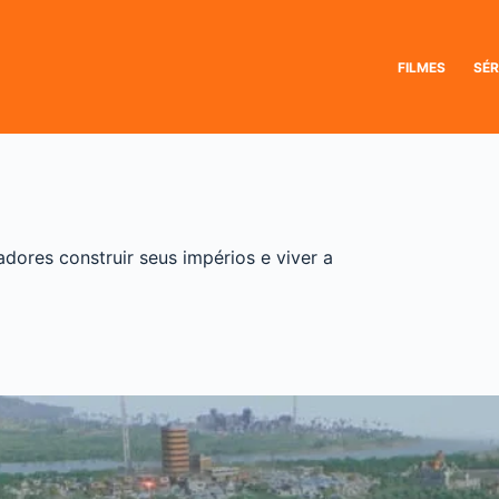
FILMES
SÉR
dores construir seus impérios e viver a