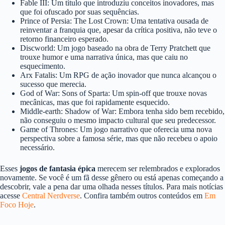
Fable III: Um título que introduziu conceitos inovadores, mas
que foi ofuscado por suas sequências.
Prince of Persia: The Lost Crown: Uma tentativa ousada de
reinventar a franquia que, apesar da crítica positiva, não teve o
retorno financeiro esperado.
Discworld: Um jogo baseado na obra de Terry Pratchett que
trouxe humor e uma narrativa única, mas que caiu no
esquecimento.
Arx Fatalis: Um RPG de ação inovador que nunca alcançou o
sucesso que merecia.
God of War: Sons of Sparta: Um spin-off que trouxe novas
mecânicas, mas que foi rapidamente esquecido.
Middle-earth: Shadow of War: Embora tenha sido bem recebido,
não conseguiu o mesmo impacto cultural que seu predecessor.
Game of Thrones: Um jogo narrativo que oferecia uma nova
perspectiva sobre a famosa série, mas que não recebeu o apoio
necessário.
Esses
jogos de fantasia épica
merecem ser relembrados e explorados
novamente. Se você é um fã desse gênero ou está apenas começando a
descobrir, vale a pena dar uma olhada nesses títulos. Para mais notícias
acesse
Central Nerdverse
. Confira também outros conteúdos em
Em
Foco Hoje
.