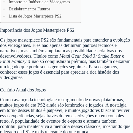
Impacto na Indústria de Videogames
Desdobramentos Futuros
Lista de Jogos Masterpiece PS2
Importância dos Jogos Masterpiece PS2
Os jogos masterpiece PS2 são fundamentais para entender a evolução
dos videogames. Eles não apenas definiram padrões técnicos e
narrativos, mas também ampliaram as possibilidades criativas dos
desenvolvedores. Títulos como
Metal Gear Solid 3: Snake Eater
e
Final Fantasy X
não só conquistaram prêmios, mas também deixaram
um legado que perdura nas gerações seguintes. Para os gamers,
conhecer esses jogos é essencial para apreciar a rica história dos
videogames.
Cenário Atual dos Jogos
Com o avanço da tecnologia e o surgimento de novas plataformas,
muitos jogos da era PS2 ainda são lembrados e jogados. A nostalgia
em torno desses títulos é palpável, e muitos jogadores buscam reviver
essas experiências, seja através de remasterizações ou em consoles
retro. A popularidade de eventos de e-sports e streams também
contribui para manter viva a memória desses clássicos, mostrando que
o legado da PS2 é mais relevante do que nunca.