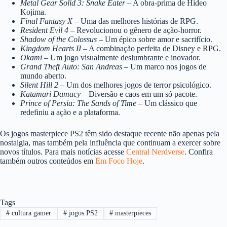
Metal Gear Solid 3: Snake Eater
– A obra-prima de Hideo
Kojima.
Final Fantasy X
– Uma das melhores histórias de RPG.
Resident Evil 4
– Revolucionou o gênero de ação-horror.
Shadow of the Colossus
– Um épico sobre amor e sacrifício.
Kingdom Hearts II
– A combinação perfeita de Disney e RPG.
Okami
– Um jogo visualmente deslumbrante e inovador.
Grand Theft Auto: San Andreas
– Um marco nos jogos de
mundo aberto.
Silent Hill 2
– Um dos melhores jogos de terror psicológico.
Katamari Damacy
– Diversão e caos em um só pacote.
Prince of Persia: The Sands of Time
– Um clássico que
redefiniu a ação e a plataforma.
Os jogos masterpiece PS2 têm sido destaque recente não apenas pela
nostalgia, mas também pela influência que continuam a exercer sobre
novos títulos. Para mais notícias acesse
Central Nerdverse
. Confira
também outros conteúdos em
Em Foco Hoje
.
Tags
#
cultura gamer
#
jogos PS2
#
masterpieces