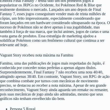
Embora Final Fantasy 7 tenha sido um dos primeiros jogos a
popularizar os JRPGs no Ocidente, foi Pokémon Red & Blue que
realmente dominou o mercado. Lançados um ano depois de Final
Fantasy 7, esses jogos conseguiram vender mais de trinta milhões de
cópias, um feito impressionante, especialmente considerando que
foram lançados em um hardware considerado ultrapassado na época. O
sucesso de Pokémon não se deve apenas à sua jogabilidade, mas
também à força de sua marca, que inclui animes, jogos de cartas e uma
vasta gama de produtos. Essa estratégia de marketing ajudou a
solidificar Pokémon como um fenômeno cultural que continua a ser
relevante até hoje.
Vagrant Story recebeu nota máxima na Famitsu
Famitsu, uma das publicações de jogos mais respeitadas do Japão, é
conhecida por conceder notas perfeitas a apenas alguns títulos.
Surpreendentemente, Final Fantasy 7 não recebeu uma nota 40/40,
atingindo apenas 38/40. Em contraste, Vagrant Story, um RPG de ação
que combina combate por turnos com mecânicas de movimento
preciso, se destacou ao receber a nota máxima. Apesar de seu grande
reconhecimento, Vagrant Story ainda aguarda um remake ou remaster,
pois suas mecânicas de jogo ainda são admiradas, mesmo que seus
gráficos não tenham envelhecido tão bem.
Persona 5 Royal