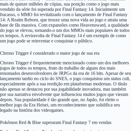
mais de quinze milhões de cópias, sua posição como o jogo mais
vendido da série foi superada por Final Fantasy 14. Inicialmente um
fracasso, o MMO foi revitalizado com o lançamento de Final Fantasy
14: A Realm Reborn, que trouxe uma nova vida ao jogo e atraiu uma
base de fãs massiva. Com expansões como Heavensward, a qualidade
do jogo se elevou, tornando-o um dos MMOs mais populares de todos
os tempos. A reviravolta de Final Fantasy 14 é um exemplo de como
um jogo pode se reinventar e conquistar o público.
Chrono Trigger é considerado o maior jogo de sua era
Chrono Trigger é frequentemente mencionado como um dos melhores
jogos de todos os tempos, fruto do trabalho de alguns dos mais
renomados desenvolvedores de JRPGs da era de 16 bits. Apesar de seu
lançamento tardio no ciclo do SNES, o jogo conquistou um status cult,
especialmente após a sua reedição em plataformas modernas. O título
não apenas se destacou por sua jogabilidade inovadora, mas também
por sua narrativa envolvente que influenciou muitos jogos que vieram
depois. Sua popularidade é tão grande que, no Japão, foi eleito o
melhor jogo da Era Heisei, um reconhecimento que solidifica seu
legado na história dos videogames.
Pokémon Red & Blue superaram Final Fantasy 7 em vendas