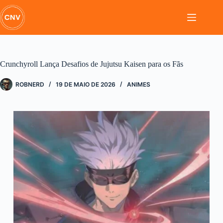
Pular
para
o
conteúdo
Crunchyroll Lança Desafios de Jujutsu Kaisen para os Fãs
ROBNERD
19 DE MAIO DE 2026
ANIMES