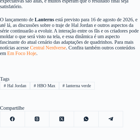
expectativas são altas, e muitos esperam que o resultado final seja
satisfatório.
O lançamento de
Lanterns
está previsto para 16 de agosto de 2026, e
até lá, as discussões sobre o traje de Hal Jordan e outros aspectos da
série continuarão a evoluir. A interação entre os fãs e os criadores pode
moldar o que será visto na tela, e essa dinâmica é um aspecto
fascinante do atual cenário das adaptações de quadrinhos. Para mais
notícias acesse
Central Nerdverse
. Confira também outros conteúdos
em
Em Foco Hoje
.
Tags
#
Hal Jordan
#
HBO Max
#
lanterna verde
Compartilhe