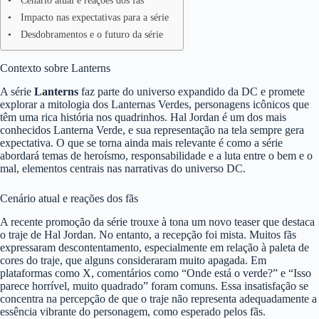
Cenário atual e reações dos fãs
Impacto nas expectativas para a série
Desdobramentos e o futuro da série
Contexto sobre Lanterns
A série
Lanterns
faz parte do universo expandido da DC e promete
explorar a mitologia dos Lanternas Verdes, personagens icônicos que
têm uma rica história nos quadrinhos. Hal Jordan é um dos mais
conhecidos Lanterna Verde, e sua representação na tela sempre gera
expectativa. O que se torna ainda mais relevante é como a série
abordará temas de heroísmo, responsabilidade e a luta entre o bem e o
mal, elementos centrais nas narrativas do universo DC.
Cenário atual e reações dos fãs
A recente promoção da série trouxe à tona um novo teaser que destaca
o traje de Hal Jordan. No entanto, a recepção foi mista. Muitos fãs
expressaram descontentamento, especialmente em relação à paleta de
cores do traje, que alguns consideraram muito apagada. Em
plataformas como X, comentários como “Onde está o verde?” e “Isso
parece horrível, muito quadrado” foram comuns. Essa insatisfação se
concentra na percepção de que o traje não representa adequadamente a
essência vibrante do personagem, como esperado pelos fãs.