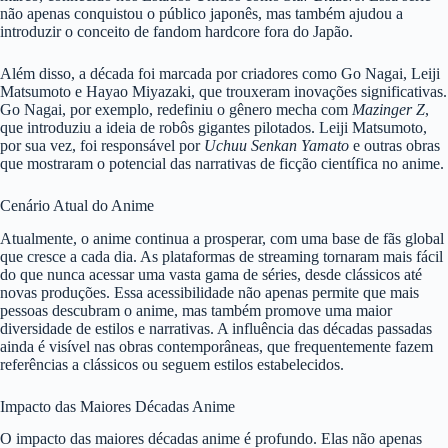
não apenas conquistou o público japonês, mas também ajudou a
introduzir o conceito de fandom hardcore fora do Japão.
Além disso, a década foi marcada por criadores como Go Nagai, Leiji
Matsumoto e Hayao Miyazaki, que trouxeram inovações significativas.
Go Nagai, por exemplo, redefiniu o gênero mecha com
Mazinger Z
,
que introduziu a ideia de robôs gigantes pilotados. Leiji Matsumoto,
por sua vez, foi responsável por
Uchuu Senkan Yamato
e outras obras
que mostraram o potencial das narrativas de ficção científica no anime.
Cenário Atual do Anime
Atualmente, o anime continua a prosperar, com uma base de fãs global
que cresce a cada dia. As plataformas de streaming tornaram mais fácil
do que nunca acessar uma vasta gama de séries, desde clássicos até
novas produções. Essa acessibilidade não apenas permite que mais
pessoas descubram o anime, mas também promove uma maior
diversidade de estilos e narrativas. A influência das décadas passadas
ainda é visível nas obras contemporâneas, que frequentemente fazem
referências a clássicos ou seguem estilos estabelecidos.
Impacto das Maiores Décadas Anime
O impacto das maiores décadas anime é profundo. Elas não apenas