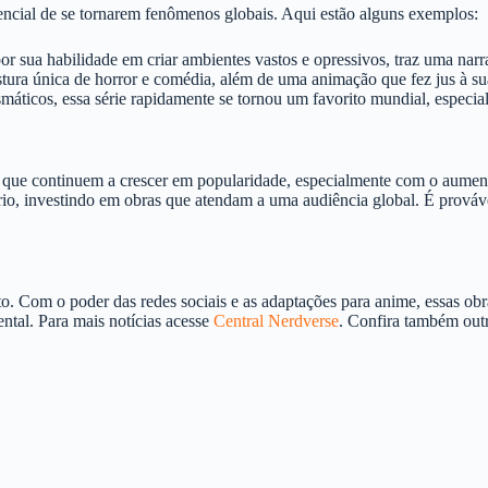
encial de se tornarem fenômenos globais. Aqui estão alguns exemplos:
r sua habilidade em criar ambientes vastos e opressivos, traz uma narra
istura única de horror e comédia, além de uma animação que fez jus à s
áticos, essa série rapidamente se tornou um favorito mundial, especi
é que continuem a crescer em popularidade, especialmente com o aumen
rio, investindo em obras que atendam a uma audiência global. É prováv
 Com o poder das redes sociais e as adaptações para anime, essas obra
ntal. Para mais notícias acesse
Central Nerdverse
. Confira também ou