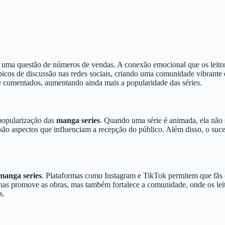
 uma questão de números de vendas. A conexão emocional que os leitor
cos de discussão nas redes sociais, criando uma comunidade vibrante 
e comentados, aumentando ainda mais a popularidade das séries.
popularização das
manga series
. Quando uma série é animada, ela não 
bra são aspectos que influenciam a recepção do público. Além disso, o 
manga series
. Plataformas como Instagram e TikTok permitem que fãs c
as promove as obras, mas também fortalece a comunidade, onde os leitor
s.