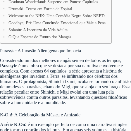
Deadman Wonderland: Suspense em Poucos Capítulos
Uzumaki: Terror em Forma de Espiral
Welcome to the NHK: Uma Comédia Negra Sobre NEETs
Goodbye, Eri: Uma Conclusão Emocional que Vale a Pena
Solanin: A Incerteza da Vida Adulta
O Que Esperar do Futuro dos Mangás
Parasyte: A Invasão Alienígena que Impacta
Considerado um dos melhores mangás seinen de todos os tempos,
Parasyte
é uma obra que se destaca por sua narrativa envolvente e
complexa. Com apenas 64 capítulos, a série apresenta a história de
alienígenas que invadem a Terra, se infiltrando nos cérebros dos
humanos. O protagonista, Shinichi Izumi, acaba se tornando o anfitrião
de um desses parasitas, chamado Migi, que se aloja em seu braço. Essa
relação peculiar entre Shinichi e Migi evolui em uma luta pela
sobrevivência contra outros parasitas, levantando questões filosóficas
sobre a humanidade e a moralidade.
K-On!: A Celebração da Música e Amizade
A série
K-On!
é um exemplo perfeito de como uma narrativa simples
pode tocar o coração dos leitores. Em apenas seis volumes, a história