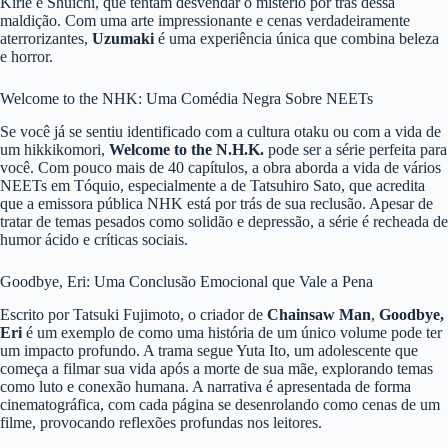
Kirie e Shuichi, que tentam desvendar o mistério por trás dessa
maldição. Com uma arte impressionante e cenas verdadeiramente
aterrorizantes,
Uzumaki
é uma experiência única que combina beleza
e horror.
Welcome to the NHK: Uma Comédia Negra Sobre NEETs
Se você já se sentiu identificado com a cultura otaku ou com a vida de
um hikkikomori,
Welcome to the N.H.K.
pode ser a série perfeita para
você. Com pouco mais de 40 capítulos, a obra aborda a vida de vários
NEETs em Tóquio, especialmente a de Tatsuhiro Sato, que acredita
que a emissora pública NHK está por trás de sua reclusão. Apesar de
tratar de temas pesados como solidão e depressão, a série é recheada de
humor ácido e críticas sociais.
Goodbye, Eri: Uma Conclusão Emocional que Vale a Pena
Escrito por Tatsuki Fujimoto, o criador de
Chainsaw Man
,
Goodbye,
Eri
é um exemplo de como uma história de um único volume pode ter
um impacto profundo. A trama segue Yuta Ito, um adolescente que
começa a filmar sua vida após a morte de sua mãe, explorando temas
como luto e conexão humana. A narrativa é apresentada de forma
cinematográfica, com cada página se desenrolando como cenas de um
filme, provocando reflexões profundas nos leitores.