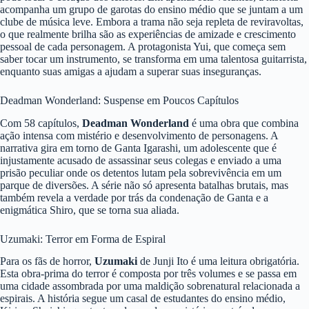
acompanha um grupo de garotas do ensino médio que se juntam a um
clube de música leve. Embora a trama não seja repleta de reviravoltas,
o que realmente brilha são as experiências de amizade e crescimento
pessoal de cada personagem. A protagonista Yui, que começa sem
saber tocar um instrumento, se transforma em uma talentosa guitarrista,
enquanto suas amigas a ajudam a superar suas inseguranças.
Deadman Wonderland: Suspense em Poucos Capítulos
Com 58 capítulos,
Deadman Wonderland
é uma obra que combina
ação intensa com mistério e desenvolvimento de personagens. A
narrativa gira em torno de Ganta Igarashi, um adolescente que é
injustamente acusado de assassinar seus colegas e enviado a uma
prisão peculiar onde os detentos lutam pela sobrevivência em um
parque de diversões. A série não só apresenta batalhas brutais, mas
também revela a verdade por trás da condenação de Ganta e a
enigmática Shiro, que se torna sua aliada.
Uzumaki: Terror em Forma de Espiral
Para os fãs de horror,
Uzumaki
de Junji Ito é uma leitura obrigatória.
Esta obra-prima do terror é composta por três volumes e se passa em
uma cidade assombrada por uma maldição sobrenatural relacionada a
espirais. A história segue um casal de estudantes do ensino médio,