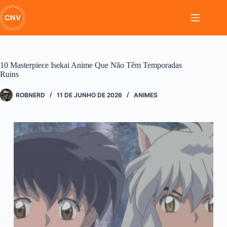
Pular
para
o
conteúdo
10 Masterpiece Isekai Anime Que Não Têm Temporadas
Ruins
ROBNERD
11 DE JUNHO DE 2026
ANIMES