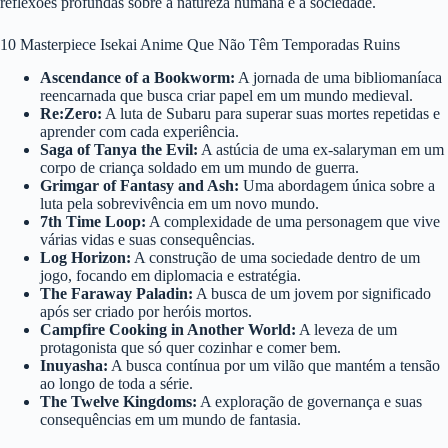
reflexões profundas sobre a natureza humana e a sociedade.
10 Masterpiece Isekai Anime Que Não Têm Temporadas Ruins
Ascendance of a Bookworm:
A jornada de uma bibliomaníaca
reencarnada que busca criar papel em um mundo medieval.
Re:Zero:
A luta de Subaru para superar suas mortes repetidas e
aprender com cada experiência.
Saga of Tanya the Evil:
A astúcia de uma ex-salaryman em um
corpo de criança soldado em um mundo de guerra.
Grimgar of Fantasy and Ash:
Uma abordagem única sobre a
luta pela sobrevivência em um novo mundo.
7th Time Loop:
A complexidade de uma personagem que vive
várias vidas e suas consequências.
Log Horizon:
A construção de uma sociedade dentro de um
jogo, focando em diplomacia e estratégia.
The Faraway Paladin:
A busca de um jovem por significado
após ser criado por heróis mortos.
Campfire Cooking in Another World:
A leveza de um
protagonista que só quer cozinhar e comer bem.
Inuyasha:
A busca contínua por um vilão que mantém a tensão
ao longo de toda a série.
The Twelve Kingdoms:
A exploração de governança e suas
consequências em um mundo de fantasia.