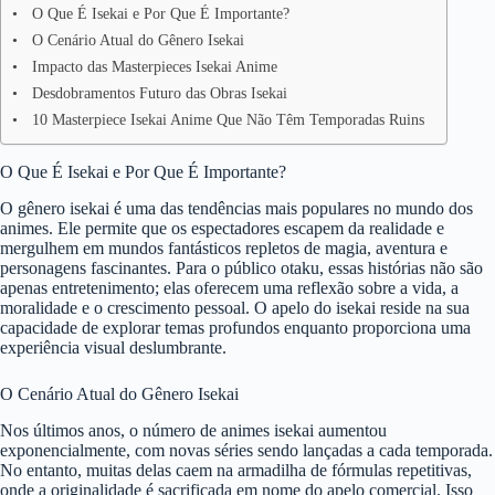
O Que É Isekai e Por Que É Importante?
O Cenário Atual do Gênero Isekai
Impacto das Masterpieces Isekai Anime
Desdobramentos Futuro das Obras Isekai
10 Masterpiece Isekai Anime Que Não Têm Temporadas Ruins
O Que É Isekai e Por Que É Importante?
O gênero isekai é uma das tendências mais populares no mundo dos
animes. Ele permite que os espectadores escapem da realidade e
mergulhem em mundos fantásticos repletos de magia, aventura e
personagens fascinantes. Para o público otaku, essas histórias não são
apenas entretenimento; elas oferecem uma reflexão sobre a vida, a
moralidade e o crescimento pessoal. O apelo do isekai reside na sua
capacidade de explorar temas profundos enquanto proporciona uma
experiência visual deslumbrante.
O Cenário Atual do Gênero Isekai
Nos últimos anos, o número de animes isekai aumentou
exponencialmente, com novas séries sendo lançadas a cada temporada.
No entanto, muitas delas caem na armadilha de fórmulas repetitivas,
onde a originalidade é sacrificada em nome do apelo comercial. Isso