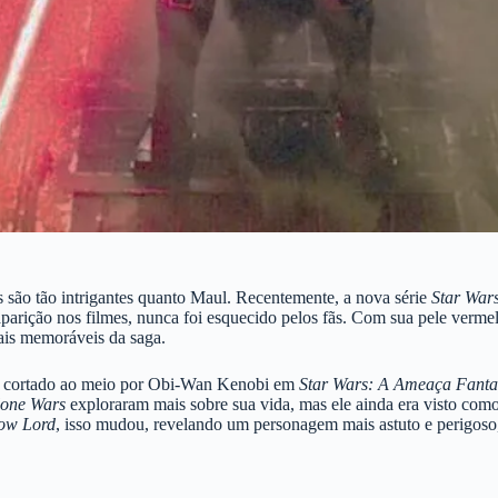
 são tão intrigantes quanto Maul. Recentemente, a nova série
Star War
ição nos filmes, nunca foi esquecido pelos fãs. Com sua pele vermelha
ais memoráveis da saga.
er cortado ao meio por Obi-Wan Kenobi em
Star Wars: A Ameaça Fant
lone Wars
exploraram mais sobre sua vida, mas ele ainda era visto como 
dow Lord
, isso mudou, revelando um personagem mais astuto e perigos