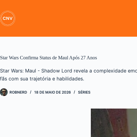
Pular
para
o
conteúdo
Star Wars Confirma Status de Maul Após 27 Anos
Star Wars: Maul - Shadow Lord revela a complexidade emo
fãs com sua trajetória e habilidades.
ROBNERD
18 DE MAIO DE 2026
SÉRIES