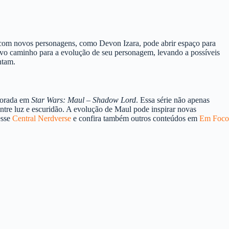
a com novos personagens, como Devon Izara, pode abrir espaço para
ovo caminho para a evolução de seu personagem, levando a possíveis
ntam.
plorada em
Star Wars: Maul – Shadow Lord
. Essa série não apenas
tre luz e escuridão. A evolução de Maul pode inspirar novas
esse
Central Nerdverse
e confira também outros conteúdos em
Em Foco