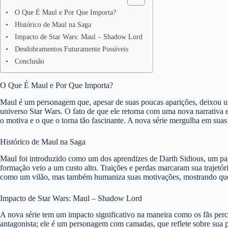
O Que É Maul e Por Que Importa?
Histórico de Maul na Saga
Impacto de Star Wars: Maul – Shadow Lord
Desdobramentos Futuramente Possíveis
Conclusão
O Que É Maul e Por Que Importa?
Maul é um personagem que, apesar de suas poucas aparições, deixou um
universo Star Wars. O fato de que ele retorna com uma nova narrativa
o motiva e o que o torna tão fascinante. A nova série mergulha em suas
Histórico de Maul na Saga
Maul foi introduzido como um dos aprendizes de Darth Sidious, um pape
formação veio a um custo alto. Traições e perdas marcaram sua trajetóri
como um vilão, mas também humaniza suas motivações, mostrando que 
Impacto de Star Wars: Maul – Shadow Lord
A nova série tem um impacto significativo na maneira como os fãs per
antagonista; ele é um personagem com camadas, que reflete sobre sua pr