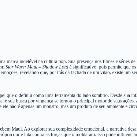
a marca indelével na cultura pop. Sua presença nos filmes e séries d
 em
Star Wars: Maul – Shadow Lord
é significativo, pois permite que 
 emoções, revelando que, por trás da fachada de um vilão, existe um se
l que o definiu como uma ferramenta do lado sombrio. Desde sua infânc
a, e sua busca por vingança se tornou o principal motor de suas ações. 
ele não é apenas um monstro, mas um produto de seu ambiente e circu
cebem Maul. Ao explorar sua complexidade emocional, a narrativa desaf
ópria dor e luta contra as forças que o moldaram. Isso pode influencia