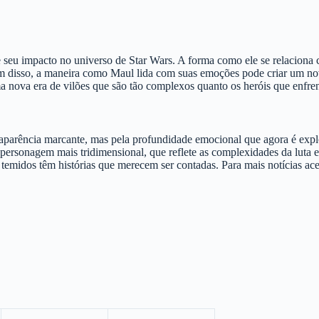
 e seu impacto no universo de Star Wars. A forma como ele se relacion
lém disso, a maneira como Maul lida com suas emoções pode criar um n
a nova era de vilões que são tão complexos quanto os heróis que enfre
a aparência marcante, mas pela profundidade emocional que agora é ex
rsonagem mais tridimensional, que reflete as complexidades da luta en
temidos têm histórias que merecem ser contadas. Para mais notícias ac