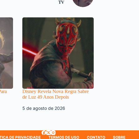
TV
Para
Disney Revela Nova Regra Sabre
de Luz 49 Anos Depois
5 de agosto de 2026
TICA DE PRIVACIDADE
TERMOS DE USO
CONTATO
SOBRE