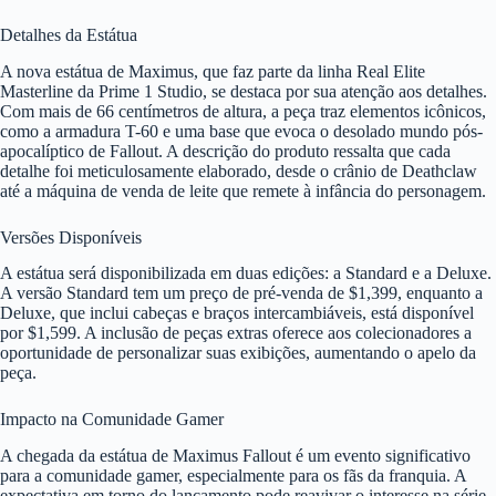
Detalhes da Estátua
A nova estátua de Maximus, que faz parte da linha Real Elite
Masterline da Prime 1 Studio, se destaca por sua atenção aos detalhes.
Com mais de 66 centímetros de altura, a peça traz elementos icônicos,
como a armadura T-60 e uma base que evoca o desolado mundo pós-
apocalíptico de Fallout. A descrição do produto ressalta que cada
detalhe foi meticulosamente elaborado, desde o crânio de Deathclaw
até a máquina de venda de leite que remete à infância do personagem.
Versões Disponíveis
A estátua será disponibilizada em duas edições: a Standard e a Deluxe.
A versão Standard tem um preço de pré-venda de $1,399, enquanto a
Deluxe, que inclui cabeças e braços intercambiáveis, está disponível
por $1,599. A inclusão de peças extras oferece aos colecionadores a
oportunidade de personalizar suas exibições, aumentando o apelo da
peça.
Impacto na Comunidade Gamer
A chegada da estátua de Maximus Fallout é um evento significativo
para a comunidade gamer, especialmente para os fãs da franquia. A
expectativa em torno do lançamento pode reavivar o interesse na série