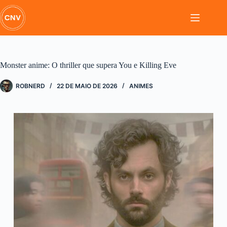
Pular
para
o
conteúdo
Monster anime: O thriller que supera You e Killing Eve
ROBNERD
22 DE MAIO DE 2026
ANIMES