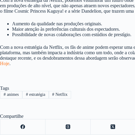
Com a nova estratégia da Netflix, podemos vislumbrar um futuro onde
em produções de alto nível, que não apenas atraem novos espectadores
o filme Cosmic Princess Kaguya! e a série Dandelion, que trazem um
Aumento da qualidade nas produções originais.
Maior atenção às preferências culturais dos espectadores.
Possibilidade de novas colaborações com estúdios de prestígio.
Com a nova estratégia da Netflix, os fãs de anime podem esperar uma e
plataforma, mas também impacta a indústria como um todo, onde a colab
destaque recente, e os desdobramentos dessa abordagem serão observad
Hoje
.
Tags
#
animes
#
estratégia
#
Netflix
Compartilhe