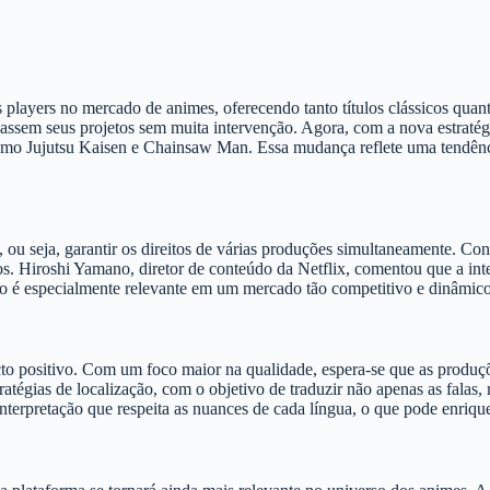
 players no mercado de animes, oferecendo tanto títulos clássicos quan
riassem seus projetos sem muita intervenção. Agora, com a nova estratég
 Jujutsu Kaisen e Chainsaw Man. Essa mudança reflete uma tendência 
u seja, garantir os direitos de várias produções simultaneamente. Contu
. Hiroshi Yamano, diretor de conteúdo da Netflix, comentou que a int
so é especialmente relevante em um mercado tão competitivo e dinâmic
pacto positivo. Com um foco maior na qualidade, espera-se que as prod
ratégias de localização, com o objetivo de traduzir não apenas as falas, 
terpretação que respeita as nuances de cada língua, o que pode enrique