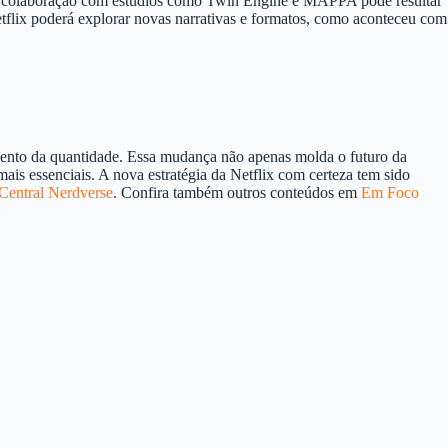
. A colaboração com estúdios como Twin Engine e MAPPA pode resultar
tflix poderá explorar novas narrativas e formatos, como aconteceu com
rimento da quantidade. Essa mudança não apenas molda o futuro da
ais essenciais. A nova estratégia da Netflix com certeza tem sido
Central Nerdverse
. Confira também outros conteúdos em
Em Foco