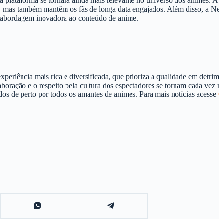
 a plataforma se tornará ainda mais relevante no universo dos animes
, mas também mantêm os fãs de longa data engajados. Além disso, a Ne
a abordagem inovadora ao conteúdo de anime.
xperiência mais rica e diversificada, que prioriza a qualidade em det
oração e o respeito pela cultura dos espectadores se tornam cada vez m
os de perto por todos os amantes de animes. Para mais notícias acesse