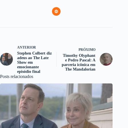
ANTERIOR
PRÓXIMO
Stephen Colbert diz
Timothy Olyphant
adeus ao The Late
e Pedro Pascal: A
Show em
parceria icônica em
emocionante
The Mandalorian
episódio final
Posts relacionados