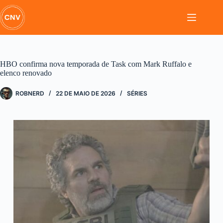
Pular
para
o
conteúdo
HBO confirma nova temporada de Task com Mark Ruffalo e
elenco renovado
ROBNERD
22 DE MAIO DE 2026
SÉRIES