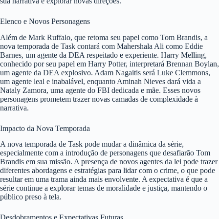
sua narrativa e explorar novas direções.
Elenco e Novos Personagens
Além de Mark Ruffalo, que retoma seu papel como Tom Brandis, a
nova temporada de Task contará com Mahershala Ali como Eddie
Barnes, um agente da DEA respeitado e experiente. Harry Melling,
conhecido por seu papel em Harry Potter, interpretará Brennan Boylan,
um agente da DEA explosivo. Adam Nagaitis será Luke Clemmons,
um agente leal e inabalável, enquanto Aminah Nieves dará vida a
Nataly Zamora, uma agente do FBI dedicada e mãe. Esses novos
personagens prometem trazer novas camadas de complexidade à
narrativa.
Impacto da Nova Temporada
A nova temporada de Task pode mudar a dinâmica da série,
especialmente com a introdução de personagens que desafiarão Tom
Brandis em sua missão. A presença de novos agentes da lei pode trazer
diferentes abordagens e estratégias para lidar com o crime, o que pode
resultar em uma trama ainda mais envolvente. A expectativa é que a
série continue a explorar temas de moralidade e justiça, mantendo o
público preso à tela.
Desdobramentos e Expectativas Futuras