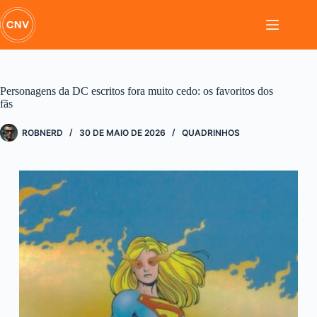
Pular
para
o
conteúdo
Personagens da DC escritos fora muito cedo: os favoritos dos
fãs
ROBNERD
30 DE MAIO DE 2026
QUADRINHOS