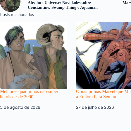
Absolute Universe: Novidades sobre
Marv
Constantine, Swamp Thing e Aquaman
Posts relacionados
Melhores quadrinhos não-super-
Obras-primas Marvel que M
heróis desde 2000
a Editora Para Sempre
5 de agosto de 2026
27 de julho de 2026