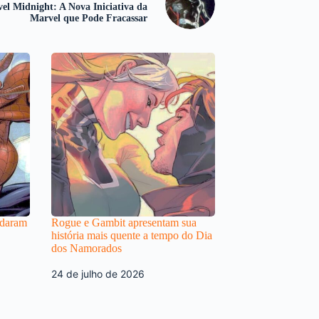
el Midnight: A Nova Iniciativa da
Marvel que Pode Fracassar
udaram
Rogue e Gambit apresentam sua
história mais quente a tempo do Dia
dos Namorados
24 de julho de 2026