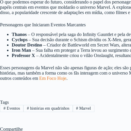
O que podemos esperar do futuro, considerando o papel dos personage
papéis centrais em eventos que moldarão o universo Marvel. A exploraç
disso, a popularidade crescente de adaptações em mídia, como filmes e 
Personagens que Iniciaram Eventos Marcantes
Thanos
– O responsável pela saga do Infinity Gauntlet e pela de
Cyclops
– Sua decisão durante o Schism dividiu os X-Men, geran
Doutor Destino
– Criador de Battleworld em Secret Wars, altera
Iron Man
– Sua falha em proteger a Terra levou ao surgimento
Professor X
– Acidentalmente criou o vilão Onslaught, resultand
Esses personagens da Marvel não são apenas figuras de ação; eles são 
histórias, mas também a forma como os fãs interagem com o universo M
outros conteúdos em
Em Foco Hoje
.
Tags
#
Eventos
#
histórias em quadrinhos
#
Marvel
Compartilhe