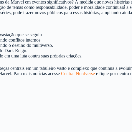
ns da Marvel em eventos significativos? À medida que novas histórias
ão de temas como responsabilidade, poder e moralidade continuará a se
séries, pode trazer novos públicos para essas histórias, ampliando aind
vastação que se seguiu.
do conflitos internos.
ndo o destino do multiverso.
 de Dark Reign.
o em uma luta contra suas próprias criações.
peças centrais em um tabuleiro vasto e complexo que continua a evolui
arvel. Para mais notícias acesse
Central Nerdverse
e fique por dentro