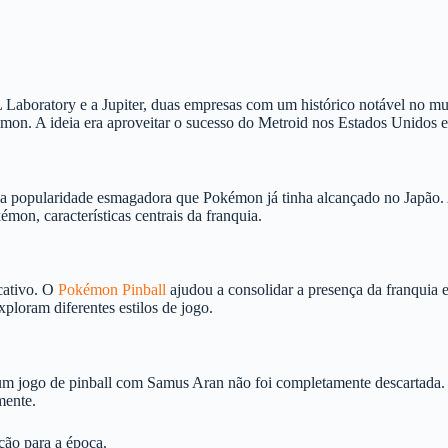
aboratory e a Jupiter, duas empresas com um histórico notável no mu
mon. A ideia era aproveitar o sucesso do Metroid nos Estados Unidos 
a popularidade esmagadora que Pokémon já tinha alcançado no Japão. A 
on, características centrais da franquia.
cativo. O
Pokémon Pinball
ajudou a consolidar a presença da franquia e
ploram diferentes estilos de jogo.
e um jogo de pinball com Samus Aran não foi completamente descartada
mente.
ção para a época.