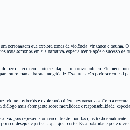
é um personagem que explora temas de violência, vingança e trauma. O 
s mais sombrios em sua narrativa, especialmente após o sucesso de fil
cia do personagem enquanto se adapta a um novo público. Ele mencion
 para outro mantenha sua integridade. Essa transição pode ser crucial
zindo novos heróis e explorando diferentes narrativas. Com a recente 
um diálogo mais abrangente sobre moralidade e responsabilidade, especi
cativa, pois representa um encontro de mundos que, tradicionalmente
or seu desejo de justiça a qualquer custo. Essa polaridade pode ofere