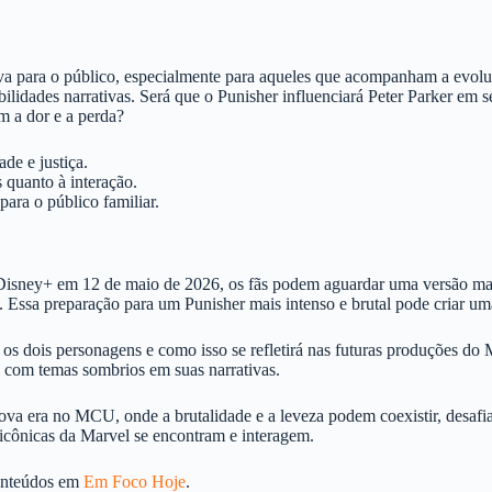
iva para o público, especialmente para aqueles que acompanham a evol
dades narrativas. Será que o Punisher influenciará Peter Parker em s
m a dor e a perda?
de e justiça.
 quanto à interação.
ara o público familiar.
Disney+ em 12 de maio de 2026, os fãs podem aguardar uma versão mais
Essa preparação para um Punisher mais intenso e brutal pode criar uma
os dois personagens e como isso se refletirá nas futuras produções d
s com temas sombrios em suas narrativas.
a era no MCU, onde a brutalidade e a leveza podem coexistir, desafi
 icônicas da Marvel se encontram e interagem.
conteúdos em
Em Foco Hoje
.