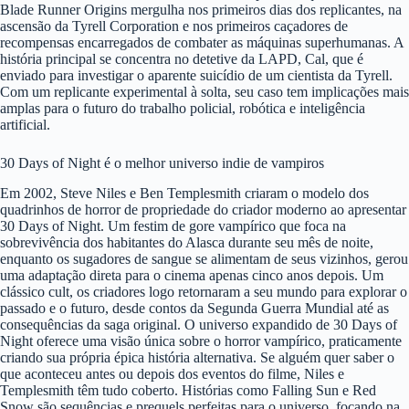
Blade Runner Origins mergulha nos primeiros dias dos replicantes, na
ascensão da Tyrell Corporation e nos primeiros caçadores de
recompensas encarregados de combater as máquinas superhumanas. A
história principal se concentra no detetive da LAPD, Cal, que é
enviado para investigar o aparente suicídio de um cientista da Tyrell.
Com um replicante experimental à solta, seu caso tem implicações mais
amplas para o futuro do trabalho policial, robótica e inteligência
artificial.
30 Days of Night é o melhor universo indie de vampiros
Em 2002, Steve Niles e Ben Templesmith criaram o modelo dos
quadrinhos de horror de propriedade do criador moderno ao apresentar
30 Days of Night. Um festim de gore vampírico que foca na
sobrevivência dos habitantes do Alasca durante seu mês de noite,
enquanto os sugadores de sangue se alimentam de seus vizinhos, gerou
uma adaptação direta para o cinema apenas cinco anos depois. Um
clássico cult, os criadores logo retornaram a seu mundo para explorar o
passado e o futuro, desde contos da Segunda Guerra Mundial até as
consequências da saga original. O universo expandido de 30 Days of
Night oferece uma visão única sobre o horror vampírico, praticamente
criando sua própria épica história alternativa. Se alguém quer saber o
que aconteceu antes ou depois dos eventos do filme, Niles e
Templesmith têm tudo coberto. Histórias como Falling Sun e Red
Snow são sequências e prequels perfeitas para o universo, focando na