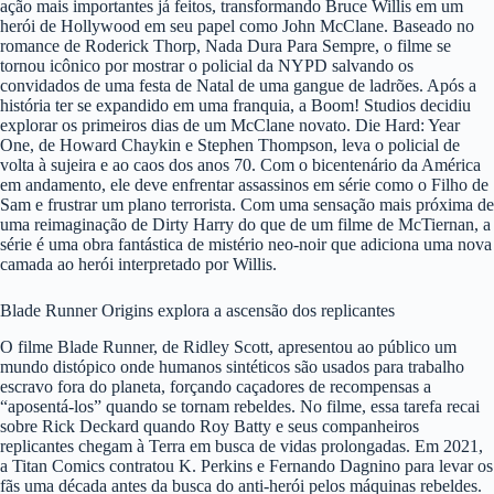
ação mais importantes já feitos, transformando Bruce Willis em um
herói de Hollywood em seu papel como John McClane. Baseado no
romance de Roderick Thorp, Nada Dura Para Sempre, o filme se
tornou icônico por mostrar o policial da NYPD salvando os
convidados de uma festa de Natal de uma gangue de ladrões. Após a
história ter se expandido em uma franquia, a Boom! Studios decidiu
explorar os primeiros dias de um McClane novato. Die Hard: Year
One, de Howard Chaykin e Stephen Thompson, leva o policial de
volta à sujeira e ao caos dos anos 70. Com o bicentenário da América
em andamento, ele deve enfrentar assassinos em série como o Filho de
Sam e frustrar um plano terrorista. Com uma sensação mais próxima de
uma reimaginação de Dirty Harry do que de um filme de McTiernan, a
série é uma obra fantástica de mistério neo-noir que adiciona uma nova
camada ao herói interpretado por Willis.
Blade Runner Origins explora a ascensão dos replicantes
O filme Blade Runner, de Ridley Scott, apresentou ao público um
mundo distópico onde humanos sintéticos são usados para trabalho
escravo fora do planeta, forçando caçadores de recompensas a
“aposentá-los” quando se tornam rebeldes. No filme, essa tarefa recai
sobre Rick Deckard quando Roy Batty e seus companheiros
replicantes chegam à Terra em busca de vidas prolongadas. Em 2021,
a Titan Comics contratou K. Perkins e Fernando Dagnino para levar os
fãs uma década antes da busca do anti-herói pelos máquinas rebeldes.