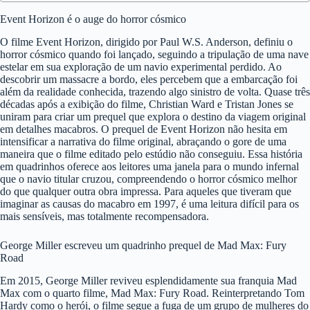
Event Horizon é o auge do horror cósmico
O filme Event Horizon, dirigido por Paul W.S. Anderson, definiu o
horror cósmico quando foi lançado, seguindo a tripulação de uma nave
estelar em sua exploração de um navio experimental perdido. Ao
descobrir um massacre a bordo, eles percebem que a embarcação foi
além da realidade conhecida, trazendo algo sinistro de volta. Quase três
décadas após a exibição do filme, Christian Ward e Tristan Jones se
uniram para criar um prequel que explora o destino da viagem original
em detalhes macabros. O prequel de Event Horizon não hesita em
intensificar a narrativa do filme original, abraçando o gore de uma
maneira que o filme editado pelo estúdio não conseguiu. Essa história
em quadrinhos oferece aos leitores uma janela para o mundo infernal
que o navio titular cruzou, compreendendo o horror cósmico melhor
do que qualquer outra obra impressa. Para aqueles que tiveram que
imaginar as causas do macabro em 1997, é uma leitura difícil para os
mais sensíveis, mas totalmente recompensadora.
George Miller escreveu um quadrinho prequel de Mad Max: Fury
Road
Em 2015, George Miller reviveu esplendidamente sua franquia Mad
Max com o quarto filme, Mad Max: Fury Road. Reinterpretando Tom
Hardy como o herói, o filme segue a fuga de um grupo de mulheres do