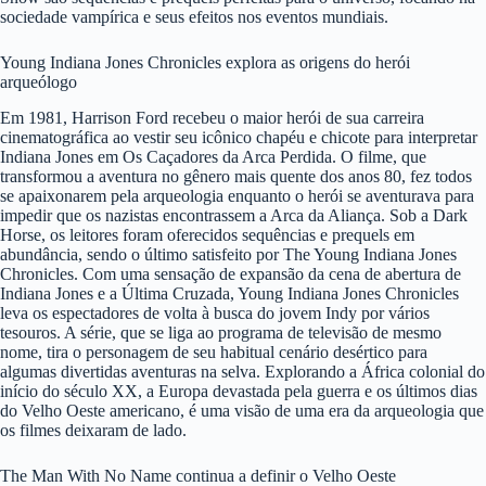
sociedade vampírica e seus efeitos nos eventos mundiais.
Young Indiana Jones Chronicles explora as origens do herói
arqueólogo
Em 1981, Harrison Ford recebeu o maior herói de sua carreira
cinematográfica ao vestir seu icônico chapéu e chicote para interpretar
Indiana Jones em Os Caçadores da Arca Perdida. O filme, que
transformou a aventura no gênero mais quente dos anos 80, fez todos
se apaixonarem pela arqueologia enquanto o herói se aventurava para
impedir que os nazistas encontrassem a Arca da Aliança. Sob a Dark
Horse, os leitores foram oferecidos sequências e prequels em
abundância, sendo o último satisfeito por The Young Indiana Jones
Chronicles. Com uma sensação de expansão da cena de abertura de
Indiana Jones e a Última Cruzada, Young Indiana Jones Chronicles
leva os espectadores de volta à busca do jovem Indy por vários
tesouros. A série, que se liga ao programa de televisão de mesmo
nome, tira o personagem de seu habitual cenário desértico para
algumas divertidas aventuras na selva. Explorando a África colonial do
início do século XX, a Europa devastada pela guerra e os últimos dias
do Velho Oeste americano, é uma visão de uma era da arqueologia que
os filmes deixaram de lado.
The Man With No Name continua a definir o Velho Oeste