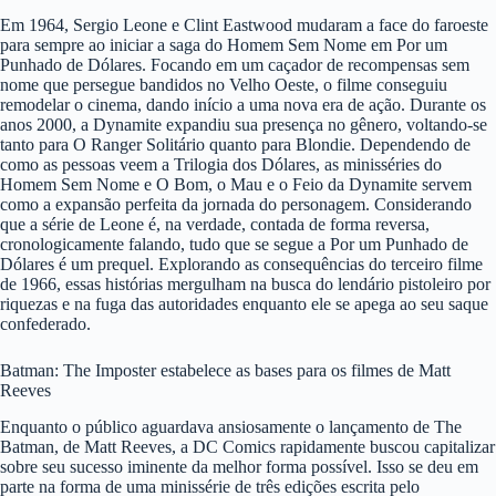
Em 1964, Sergio Leone e Clint Eastwood mudaram a face do faroeste
para sempre ao iniciar a saga do Homem Sem Nome em Por um
Punhado de Dólares. Focando em um caçador de recompensas sem
nome que persegue bandidos no Velho Oeste, o filme conseguiu
remodelar o cinema, dando início a uma nova era de ação. Durante os
anos 2000, a Dynamite expandiu sua presença no gênero, voltando-se
tanto para O Ranger Solitário quanto para Blondie. Dependendo de
como as pessoas veem a Trilogia dos Dólares, as minisséries do
Homem Sem Nome e O Bom, o Mau e o Feio da Dynamite servem
como a expansão perfeita da jornada do personagem. Considerando
que a série de Leone é, na verdade, contada de forma reversa,
cronologicamente falando, tudo que se segue a Por um Punhado de
Dólares é um prequel. Explorando as consequências do terceiro filme
de 1966, essas histórias mergulham na busca do lendário pistoleiro por
riquezas e na fuga das autoridades enquanto ele se apega ao seu saque
confederado.
Batman: The Imposter estabelece as bases para os filmes de Matt
Reeves
Enquanto o público aguardava ansiosamente o lançamento de The
Batman, de Matt Reeves, a DC Comics rapidamente buscou capitalizar
sobre seu sucesso iminente da melhor forma possível. Isso se deu em
parte na forma de uma minissérie de três edições escrita pelo