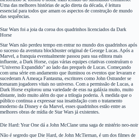
Uma das melhores histórias de ação direta da década, é leitura
essencial para todos que amam os aspectos de construção de mundo
das sequências.
Star Wars foi a joia da coroa dos quadrinhos licenciados da Dark
Horse
Star Wars não perdeu tempo em entrar no mundo dos quadrinhos após
o sucesso da aventura blockbuster original de George Lucas. Após a
Marvel, a franquia eventualmente passou para sua editora mais
influente, a Dark Horse, cujas várias equipes criativas construíram o
“Universo Expandido” ao lado das prequels de Lucas. Começando
com uma série em andamento que iluminou os eventos que levaram e
sucederam A Ameaça Fantasma, escritores como John Ostrander se
tornaram jogadores vitais no universo. Com a permissão de Lucas, a
Dark Horse explorou uma variedade de eras na galáxia muito, muito
distante, indo muito além do que a trilogia poderia. À medida que o
público continua a expressar sua insatisfação com o tratamento
moderno da Disney e da Marvel, esses quadrinhos estão entre as
melhores obras de mídia de Star Wars já existentes.
Die Hard: Year One dá a John McClane uma saga de mistério neo-noir
Não é segredo que Die Hard, de John McTiernan, é um dos filmes de