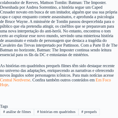
colaborador de Reeves, Mattson Tomlin: Batman: The Imposter.
Desenhada por Andrea Sorrentino, a história segue um Caped
Crusader novato em busca de um imitador, alguém que usa sua própria
capa e capuz enquanto comete assassinatos, e aprofunda a psicologia
de Bruce Wayne. A minissérie de Tomlin passou despercebida para o
público que ela pretendia atingir, os cinéfilos que se preparavam para
uma nova interpretação do anti-herói. No entanto, encontrou o tom
certo ao explorar esse novo mundo, servindo uma misteriosa história
de assassinato e estudo de personagem que destaca a tragédia do
Cavaleiro das Trevas interpretado por Pattinson. Com a Parte II de The
Batman no horizonte, Batman: The Imposter continua sendo leitura
essencial para os fãs da DC e entusiastas de mistérios.
As histórias em quadrinhos prequels filmes têm sido destaque recente
no universo das adaptações, enriquecendo as narrativas e oferecendo
novos ângulos sobre personagens icônicos. Para mais notícias acesse
Central Nerdverse
. Confira também outros conteúdos em
Em Foco
Hoje
.
Tags
#
análise de filmes
#
histórias em quadrinhos
#
prequels