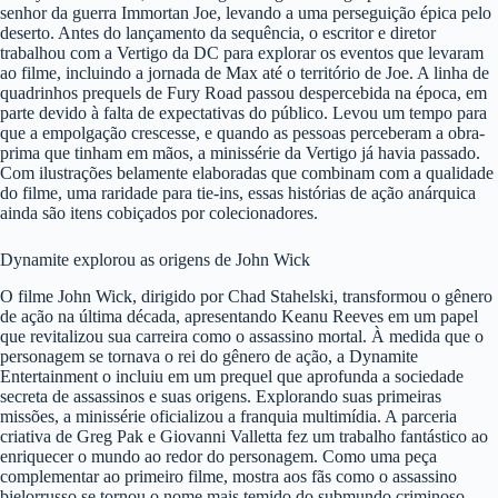
senhor da guerra Immortan Joe, levando a uma perseguição épica pelo
deserto. Antes do lançamento da sequência, o escritor e diretor
trabalhou com a Vertigo da DC para explorar os eventos que levaram
ao filme, incluindo a jornada de Max até o território de Joe. A linha de
quadrinhos prequels de Fury Road passou despercebida na época, em
parte devido à falta de expectativas do público. Levou um tempo para
que a empolgação crescesse, e quando as pessoas perceberam a obra-
prima que tinham em mãos, a minissérie da Vertigo já havia passado.
Com ilustrações belamente elaboradas que combinam com a qualidade
do filme, uma raridade para tie-ins, essas histórias de ação anárquica
ainda são itens cobiçados por colecionadores.
Dynamite explorou as origens de John Wick
O filme John Wick, dirigido por Chad Stahelski, transformou o gênero
de ação na última década, apresentando Keanu Reeves em um papel
que revitalizou sua carreira como o assassino mortal. À medida que o
personagem se tornava o rei do gênero de ação, a Dynamite
Entertainment o incluiu em um prequel que aprofunda a sociedade
secreta de assassinos e suas origens. Explorando suas primeiras
missões, a minissérie oficializou a franquia multimídia. A parceria
criativa de Greg Pak e Giovanni Valletta fez um trabalho fantástico ao
enriquecer o mundo ao redor do personagem. Como uma peça
complementar ao primeiro filme, mostra aos fãs como o assassino
bielorrusso se tornou o nome mais temido do submundo criminoso.