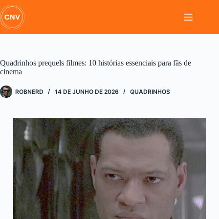
Pular
para
o
conteúdo
Quadrinhos prequels filmes: 10 histórias essenciais para fãs de
cinema
ROBNERD
14 DE JUNHO DE 2026
QUADRINHOS