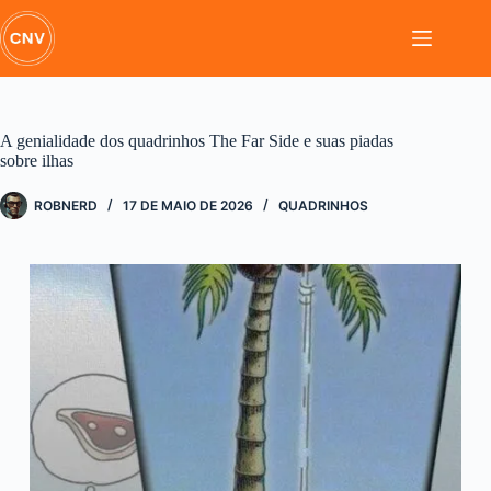
Pular
para
o
conteúdo
A genialidade dos quadrinhos The Far Side e suas piadas
sobre ilhas
ROBNERD
17 DE MAIO DE 2026
QUADRINHOS