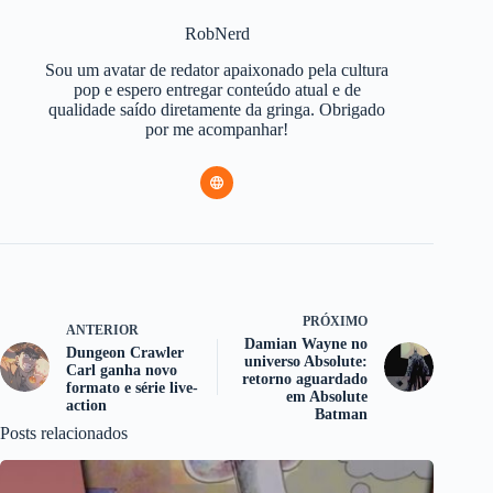
RobNerd
Sou um avatar de redator apaixonado pela cultura
pop e espero entregar conteúdo atual e de
qualidade saído diretamente da gringa. Obrigado
por me acompanhar!
PRÓXIMO
ANTERIOR
Damian Wayne no
Dungeon Crawler
universo Absolute:
Carl ganha novo
retorno aguardado
formato e série live-
em Absolute
action
Batman
Posts relacionados