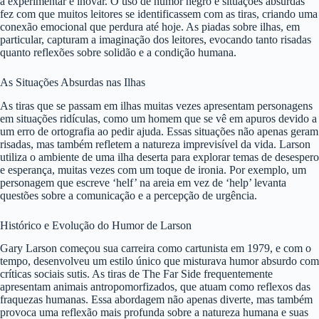
a experimentar e inovar. O uso de humor negro e situações absurdas
fez com que muitos leitores se identificassem com as tiras, criando uma
conexão emocional que perdura até hoje. As piadas sobre ilhas, em
particular, capturam a imaginação dos leitores, evocando tanto risadas
quanto reflexões sobre solidão e a condição humana.
As Situações Absurdas nas Ilhas
As tiras que se passam em ilhas muitas vezes apresentam personagens
em situações ridículas, como um homem que se vê em apuros devido a
um erro de ortografia ao pedir ajuda. Essas situações não apenas geram
risadas, mas também refletem a natureza imprevisível da vida. Larson
utiliza o ambiente de uma ilha deserta para explorar temas de desespero
e esperança, muitas vezes com um toque de ironia. Por exemplo, um
personagem que escreve ‘helf’ na areia em vez de ‘help’ levanta
questões sobre a comunicação e a percepção de urgência.
Histórico e Evolução do Humor de Larson
Gary Larson começou sua carreira como cartunista em 1979, e com o
tempo, desenvolveu um estilo único que misturava humor absurdo com
críticas sociais sutis. As tiras de The Far Side frequentemente
apresentam animais antropomorfizados, que atuam como reflexos das
fraquezas humanas. Essa abordagem não apenas diverte, mas também
provoca uma reflexão mais profunda sobre a natureza humana e suas