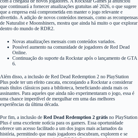
com a chegada de novos jogadores. A Rockstar Games já anunciou
que continuará a fornecer atualizações gratuitas até 2026, o que sugere
que a empresa está comprometida em manter o jogo relevante e
divertido. A adição de novos conteúdos mensais, como as recompensas
de Naturalist e Moonshiners, mostra que ainda há muito o que explorar
dentro do mundo de RDR2.
Novas atualizações mensais com conteúdos variados.
Possível aumento na comunidade de jogadores de Red Dead
Online.
Continuação do suporte da Rockstar após o lançamento de GTA
6.
Além disso, a inclusão de Red Dead Redemption 2 no PlayStation
Plus pode ter um efeito cascata, encorajando a Rockstar a considerar
mais títulos clássicos para a biblioteca, beneficiando ainda mais os
assinantes. Para aqueles que ainda não experimentaram o jogo, essa é
uma chance imperdível de mergulhar em uma das melhores
experiências da última década.
Por fim, a inclusão de
Red Dead Redemption 2 grátis
no PlayStation
Plus é uma excelente notícia para os gamers. Essa oportunidade
oferece um acesso facilitado a um dos jogos mais aclamados da
história, permitindo que mais jogadores descubram, explorem e se