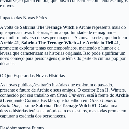
revitalização para a editora, que busca conectar-se com leitores antigos
e novos.
Impacto das Novas Séries
A volta de
Sabrina The Teenage Witch
e Archie representa mais do
que apenas novas histórias; é uma oportunidade de reimaginar e
expandir o universo desses personagens. As novas séries, que incluem
Archie #1
,
Sabrina The Teenage Witch #1
e
Archie in Hell #1
,
prometem explorar temas contemporâneos, mantendo o humor e a
leveza que caracterizam as histórias originais. Isso pode significar um
novo começo para personagens que têm sido parte da cultura pop por
décadas.
O Que Esperar das Novas Histórias
As novas publicações trarão histórias que exploram o passado,
presente e futuro de Archie e seus amigos. O escritor Ben H. Winters,
conhecido por seu trabalho em
Cruel Universe
, está à frente do
Archie
#1
, enquanto Corinna Beckho, que trabalhou em
Green Lantern:
Earth One
, assume
Sabrina The Teenage Witch #1
. Cada uma
dessas histórias terá seus próprios arcos e estilos, mas todas prometem
capturar a essência dos personagens.
Desdobramentos Futuro