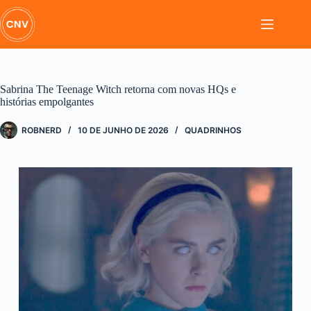
Pular
para
o
conteúdo
Sabrina The Teenage Witch retorna com novas HQs e
histórias empolgantes
ROBNERD
10 DE JUNHO DE 2026
QUADRINHOS