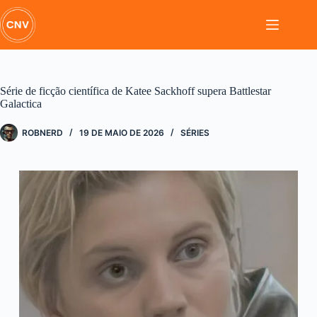
Pular
para
o
conteúdo
Série de ficção científica de Katee Sackhoff supera Battlestar
Galactica
ROBNERD
19 DE MAIO DE 2026
SÉRIES