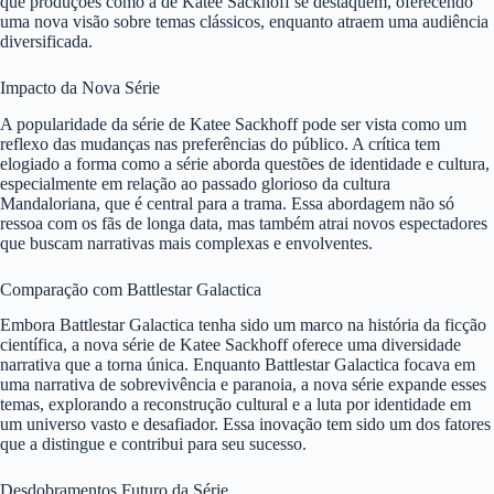
que produções como a de Katee Sackhoff se destaquem, oferecendo
uma nova visão sobre temas clássicos, enquanto atraem uma audiência
diversificada.
Impacto da Nova Série
A popularidade da série de Katee Sackhoff pode ser vista como um
reflexo das mudanças nas preferências do público. A crítica tem
elogiado a forma como a série aborda questões de identidade e cultura,
especialmente em relação ao passado glorioso da cultura
Mandaloriana, que é central para a trama. Essa abordagem não só
ressoa com os fãs de longa data, mas também atrai novos espectadores
que buscam narrativas mais complexas e envolventes.
Comparação com Battlestar Galactica
Embora Battlestar Galactica tenha sido um marco na história da ficção
científica, a nova série de Katee Sackhoff oferece uma diversidade
narrativa que a torna única. Enquanto Battlestar Galactica focava em
uma narrativa de sobrevivência e paranoia, a nova série expande esses
temas, explorando a reconstrução cultural e a luta por identidade em
um universo vasto e desafiador. Essa inovação tem sido um dos fatores
que a distingue e contribui para seu sucesso.
Desdobramentos Futuro da Série