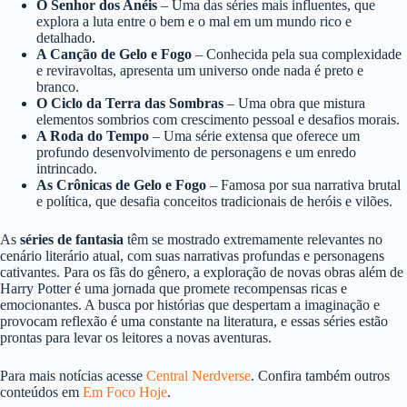
O Senhor dos Anéis
– Uma das séries mais influentes, que
explora a luta entre o bem e o mal em um mundo rico e
detalhado.
A Canção de Gelo e Fogo
– Conhecida pela sua complexidade
e reviravoltas, apresenta um universo onde nada é preto e
branco.
O Ciclo da Terra das Sombras
– Uma obra que mistura
elementos sombrios com crescimento pessoal e desafios morais.
A Roda do Tempo
– Uma série extensa que oferece um
profundo desenvolvimento de personagens e um enredo
intrincado.
As Crônicas de Gelo e Fogo
– Famosa por sua narrativa brutal
e política, que desafia conceitos tradicionais de heróis e vilões.
As
séries de fantasia
têm se mostrado extremamente relevantes no
cenário literário atual, com suas narrativas profundas e personagens
cativantes. Para os fãs do gênero, a exploração de novas obras além de
Harry Potter é uma jornada que promete recompensas ricas e
emocionantes. A busca por histórias que despertam a imaginação e
provocam reflexão é uma constante na literatura, e essas séries estão
prontas para levar os leitores a novas aventuras.
Para mais notícias acesse
Central Nerdverse
. Confira também outros
conteúdos em
Em Foco Hoje
.