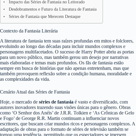
Impacto das Séries de Fantasia no Leitorado
Desdobramentos e Futuro da Literatura de Fantasia
Séries de Fantasia que Merecem Destaque
Contexto da Fantasia Literária
A literatura de fantasia tem suas raízes profundas em mitos e folclores,
evoluindo ao longo das décadas para incluir mundos complexos e
personagens multifacetados. O sucesso de Harry Potter abriu as portas
para um novo público, mas também gerou um desejo por narrativas
mais elaboradas e temas mais profundos. Os fãs de fantasia estão
sempre em busca de histórias que não apenas entretenham, mas que
também provoquem reflexão sobre a condição humana, moralidade e
as complexidades da vida.
Cenário Atual das Séries de Fantasia
Hoje, o mercado de
séries de fantasia
é vasto e diversificado, com
autores inovadores trazendo suas visões únicas para o gênero. Obras
como ‘O Senhor dos Anéis’ de J.R.R. Tolkien e ‘As Crônicas de Gelo
e Fogo’ de George R.R. Martin continuam a influenciar novos
escritores, que buscam criar mundos ricos e personagens complexos. A
adaptação de obras para o formato de séries de televisão também se
tornou uma tendência, permitindo que os espectadores se imersem