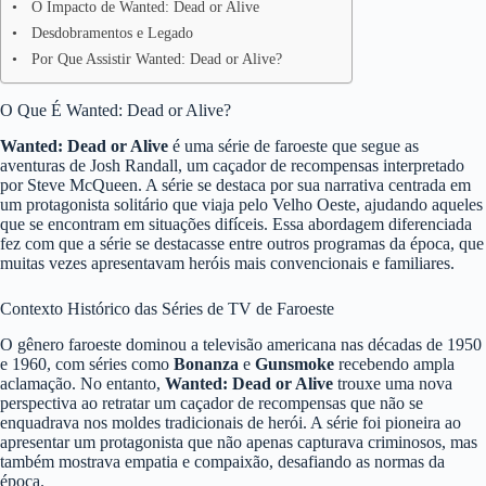
O Impacto de Wanted: Dead or Alive
Desdobramentos e Legado
Por Que Assistir Wanted: Dead or Alive?
O Que É Wanted: Dead or Alive?
Wanted: Dead or Alive
é uma série de faroeste que segue as
aventuras de Josh Randall, um caçador de recompensas interpretado
por Steve McQueen. A série se destaca por sua narrativa centrada em
um protagonista solitário que viaja pelo Velho Oeste, ajudando aqueles
que se encontram em situações difíceis. Essa abordagem diferenciada
fez com que a série se destacasse entre outros programas da época, que
muitas vezes apresentavam heróis mais convencionais e familiares.
Contexto Histórico das Séries de TV de Faroeste
O gênero faroeste dominou a televisão americana nas décadas de 1950
e 1960, com séries como
Bonanza
e
Gunsmoke
recebendo ampla
aclamação. No entanto,
Wanted: Dead or Alive
trouxe uma nova
perspectiva ao retratar um caçador de recompensas que não se
enquadrava nos moldes tradicionais de herói. A série foi pioneira ao
apresentar um protagonista que não apenas capturava criminosos, mas
também mostrava empatia e compaixão, desafiando as normas da
época.