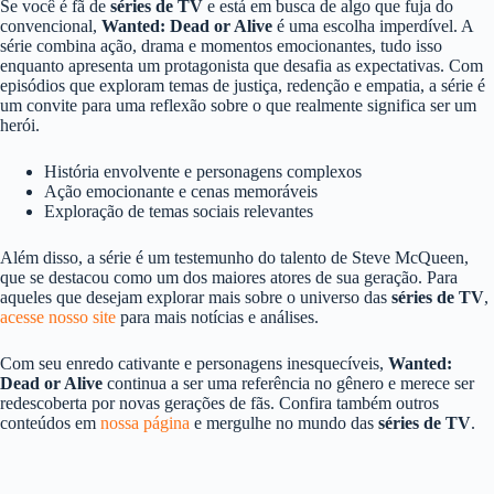
Se você é fã de
séries de TV
e está em busca de algo que fuja do
convencional,
Wanted: Dead or Alive
é uma escolha imperdível. A
série combina ação, drama e momentos emocionantes, tudo isso
enquanto apresenta um protagonista que desafia as expectativas. Com
episódios que exploram temas de justiça, redenção e empatia, a série é
um convite para uma reflexão sobre o que realmente significa ser um
herói.
História envolvente e personagens complexos
Ação emocionante e cenas memoráveis
Exploração de temas sociais relevantes
Além disso, a série é um testemunho do talento de Steve McQueen,
que se destacou como um dos maiores atores de sua geração. Para
aqueles que desejam explorar mais sobre o universo das
séries de TV
,
acesse nosso site
para mais notícias e análises.
Com seu enredo cativante e personagens inesquecíveis,
Wanted:
Dead or Alive
continua a ser uma referência no gênero e merece ser
redescoberta por novas gerações de fãs. Confira também outros
conteúdos em
nossa página
e mergulhe no mundo das
séries de TV
.