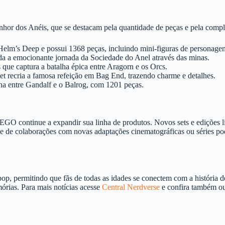
hor dos Anéis, que se destacam pela quantidade de peças e pela compl
 Helm’s Deep e possui 1368 peças, incluindo mini-figuras de personagen
ida a emocionante jornada da Sociedade do Anel através das minas.
ue captura a batalha épica entre Aragorn e os Orcs.
t recria a famosa refeição em Bag End, trazendo charme e detalhes.
ha entre Gandalf e o Balrog, com 1201 peças.
GO continue a expandir sua linha de produtos. Novos sets e edições l
ade de colaborações com novas adaptações cinematográficas ou séries po
p, permitindo que fãs de todas as idades se conectem com a história de
ias. Para mais notícias acesse
Central Nerdverse
e confira também o