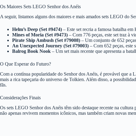
Os Maiores Sets LEGO Senhor dos Anéis
A seguir, listamos alguns dos maiores e mais amados sets LEGO do Sen
Helm’s Deep (Set #9474)
– Este set recria a famosa batalha em
Mines of Moria (Set #9473)
– Com 776 peças, este set traz à v
Pirate Ship Ambush (Set #79008)
– Um conjunto de 652 peças q
An Unexpected Journey (Set #79003)
– Com 652 peças, este se
Balrog Book Nook
– Um set mais recente que apresenta a batal
O Que Esperar do Futuro?
Com a contínua popularidade do Senhor dos Anéis, é provável que a LE
mais a rica tapeçaria do universo de Tolkien. Além disso, a possibilid
fãs.
Considerações Finais
Os sets LEGO Senhor dos Anéis têm sido destaque recente na cultura po
não apenas revivem momentos icônicos, mas também criam novas memór