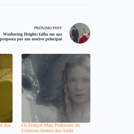
PRÓXIMO
POST
Wuthering Heights falha em sua
proposta por um motivo principal
or dos
Os Feitiços Mais Poderosos do
Universo Senhor dos Anéis