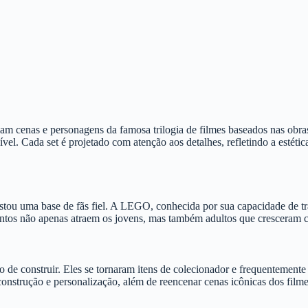
m cenas e personagens da famosa trilogia de filmes baseados nas obras
l. Cada set é projetado com atenção aos detalhes, refletindo a estéti
ou uma base de fãs fiel. A LEGO, conhecida por sua capacidade de tra
juntos não apenas atraem os jovens, mas também adultos que cresceram 
de construir. Eles se tornaram itens de colecionador e frequentemente
 construção e personalização, além de reencenar cenas icônicas dos film