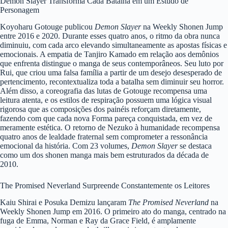
Demon Slayer Transforma Cada Batalha em um Estudo de
Personagem
Koyoharu Gotouge publicou
Demon Slayer
na Weekly Shonen Jump
entre 2016 e 2020. Durante esses quatro anos, o ritmo da obra nunca
diminuiu, com cada arco elevando simultaneamente as apostas físicas e
emocionais. A empatia de Tanjiro Kamado em relação aos demônios
que enfrenta distingue o manga de seus contemporâneos. Seu luto por
Rui, que criou uma falsa família a partir de um desejo desesperado de
pertencimento, recontextualiza toda a batalha sem diminuir seu horror.
Além disso, a coreografia das lutas de Gotouge recompensa uma
leitura atenta, e os estilos de respiração possuem uma lógica visual
rigorosa que as composições dos painéis reforçam diretamente,
fazendo com que cada nova Forma pareça conquistada, em vez de
meramente estética. O retorno de Nezuko à humanidade recompensa
quatro anos de lealdade fraternal sem comprometer a ressonância
emocional da história. Com 23 volumes,
Demon Slayer
se destaca
como um dos shonen manga mais bem estruturados da década de
2010.
The Promised Neverland Surpreende Constantemente os Leitores
Kaiu Shirai e Posuka Demizu lançaram
The Promised Neverland
na
Weekly Shonen Jump em 2016. O primeiro ato do manga, centrado na
fuga de Emma, Norman e Ray da Grace Field, é amplamente