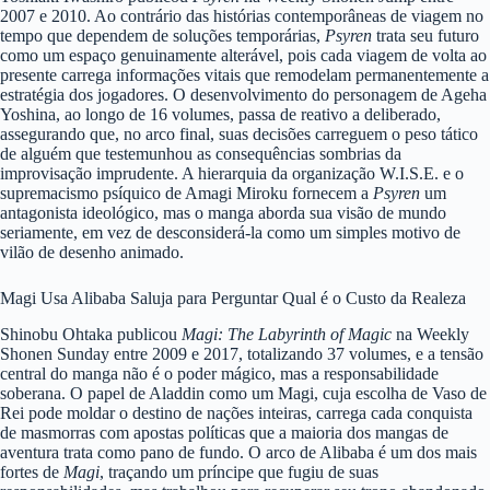
2007 e 2010. Ao contrário das histórias contemporâneas de viagem no
tempo que dependem de soluções temporárias,
Psyren
trata seu futuro
como um espaço genuinamente alterável, pois cada viagem de volta ao
presente carrega informações vitais que remodelam permanentemente a
estratégia dos jogadores. O desenvolvimento do personagem de Ageha
Yoshina, ao longo de 16 volumes, passa de reativo a deliberado,
assegurando que, no arco final, suas decisões carreguem o peso tático
de alguém que testemunhou as consequências sombrias da
improvisação imprudente. A hierarquia da organização W.I.S.E. e o
supremacismo psíquico de Amagi Miroku fornecem a
Psyren
um
antagonista ideológico, mas o manga aborda sua visão de mundo
seriamente, em vez de desconsiderá-la como um simples motivo de
vilão de desenho animado.
Magi Usa Alibaba Saluja para Perguntar Qual é o Custo da Realeza
Shinobu Ohtaka publicou
Magi: The Labyrinth of Magic
na Weekly
Shonen Sunday entre 2009 e 2017, totalizando 37 volumes, e a tensão
central do manga não é o poder mágico, mas a responsabilidade
soberana. O papel de Aladdin como um Magi, cuja escolha de Vaso de
Rei pode moldar o destino de nações inteiras, carrega cada conquista
de masmorras com apostas políticas que a maioria dos mangas de
aventura trata como pano de fundo. O arco de Alibaba é um dos mais
fortes de
Magi
, traçando um príncipe que fugiu de suas