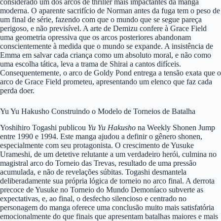
considerado um dos arcos de thriller mais impactantes da manga
moderna. O aparente sacrifício de Norman antes da fuga tem o peso de
um final de série, fazendo com que o mundo que se segue pareça
perigoso, e não previsível. A arte de Demizu confere à Grace Field
uma geometria opressiva que os arcos posteriores abandonam
conscientemente à medida que o mundo se expande. A insistência de
Emma em salvar cada criança como um absoluto moral, e não como
uma escolha tática, leva a trama de Shirai a cantos difíceis.
Consequentemente, o arco de Goldy Pond entrega a tensão exata que o
arco de Grace Field prometeu, apresentando um elenco que faz cada
perda doer.
Yu Yu Hakusho Construindo o Modelo de Torneios de Batalha
Yoshihiro Togashi publicou
Yu Yu Hakusho
na Weekly Shonen Jump
entre 1990 e 1994. Este manga ajudou a definir o gênero shonen,
especialmente com seu protagonista. O crescimento de Yusuke
Urameshi, de um detetive relutante a um verdadeiro herói, culmina no
magistral arco do Torneio das Trevas, resultado de uma pressão
acumulada, e não de revelações súbitas. Togashi desmantela
deliberadamente sua própria lógica de torneio no arco final. A derrota
precoce de Yusuke no Torneio do Mundo Demoníaco subverte as
expectativas, e, ao final, o desfecho silencioso e centrado no
personagem do manga oferece uma conclusão muito mais satisfatória
emocionalmente do que finais que apresentam batalhas maiores e mais