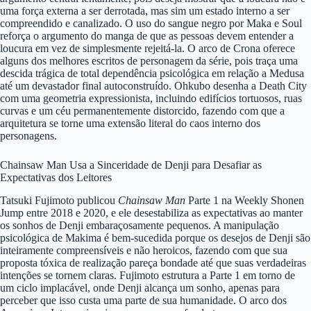
uma força externa a ser derrotada, mas sim um estado interno a ser
compreendido e canalizado. O uso do sangue negro por Maka e Soul
reforça o argumento do manga de que as pessoas devem entender a
loucura em vez de simplesmente rejeitá-la. O arco de Crona oferece
alguns dos melhores escritos de personagem da série, pois traça uma
descida trágica de total dependência psicológica em relação a Medusa
até um devastador final autoconstruído. Ohkubo desenha a Death City
com uma geometria expressionista, incluindo edifícios tortuosos, ruas
curvas e um céu permanentemente distorcido, fazendo com que a
arquitetura se torne uma extensão literal do caos interno dos
personagens.
Chainsaw Man Usa a Sinceridade de Denji para Desafiar as
Expectativas dos Leitores
Tatsuki Fujimoto publicou
Chainsaw Man
Parte 1 na Weekly Shonen
Jump entre 2018 e 2020, e ele desestabiliza as expectativas ao manter
os sonhos de Denji embaraçosamente pequenos. A manipulação
psicológica de Makima é bem-sucedida porque os desejos de Denji são
inteiramente compreensíveis e não heroicos, fazendo com que sua
proposta tóxica de realização pareça bondade até que suas verdadeiras
intenções se tornem claras. Fujimoto estrutura a Parte 1 em torno de
um ciclo implacável, onde Denji alcança um sonho, apenas para
perceber que isso custa uma parte de sua humanidade. O arco dos