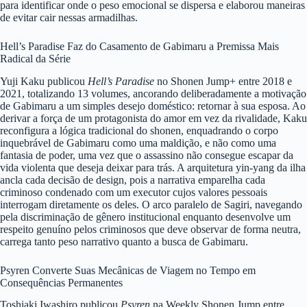
para identificar onde o peso emocional se dispersa e elaborou maneiras
de evitar cair nessas armadilhas.
Hell’s Paradise Faz do Casamento de Gabimaru a Premissa Mais
Radical da Série
Yuji Kaku publicou
Hell’s Paradise
no Shonen Jump+ entre 2018 e
2021, totalizando 13 volumes, ancorando deliberadamente a motivação
de Gabimaru a um simples desejo doméstico: retornar à sua esposa. Ao
derivar a força de um protagonista do amor em vez da rivalidade, Kaku
reconfigura a lógica tradicional do shonen, enquadrando o corpo
inquebrável de Gabimaru como uma maldição, e não como uma
fantasia de poder, uma vez que o assassino não consegue escapar da
vida violenta que deseja deixar para trás. A arquitetura yin-yang da ilha
ancla cada decisão de design, pois a narrativa emparelha cada
criminoso condenado com um executor cujos valores pessoais
interrogam diretamente os deles. O arco paralelo de Sagiri, navegando
pela discriminação de gênero institucional enquanto desenvolve um
respeito genuíno pelos criminosos que deve observar de forma neutra,
carrega tanto peso narrativo quanto a busca de Gabimaru.
Psyren Converte Suas Mecânicas de Viagem no Tempo em
Consequências Permanentes
Toshiaki Iwashiro publicou
Psyren
na Weekly Shonen Jump entre