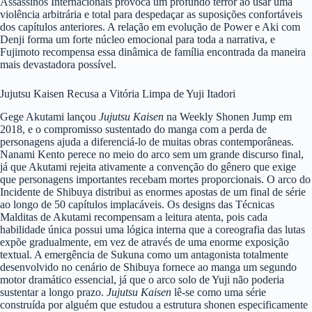
Assassinos Internacionais provoca um profundo terror ao usar uma
violência arbitrária e total para despedaçar as suposições confortáveis
dos capítulos anteriores. A relação em evolução de Power e Aki com
Denji forma um forte núcleo emocional para toda a narrativa, e
Fujimoto recompensa essa dinâmica de família encontrada da maneira
mais devastadora possível.
Jujutsu Kaisen Recusa a Vitória Limpa de Yuji Itadori
Gege Akutami lançou
Jujutsu Kaisen
na Weekly Shonen Jump em
2018, e o compromisso sustentado do manga com a perda de
personagens ajuda a diferenciá-lo de muitas obras contemporâneas.
Nanami Kento perece no meio do arco sem um grande discurso final,
já que Akutami rejeita ativamente a convenção do gênero que exige
que personagens importantes recebam mortes proporcionais. O arco do
Incidente de Shibuya distribui as enormes apostas de um final de série
ao longo de 50 capítulos implacáveis. Os designs das Técnicas
Malditas de Akutami recompensam a leitura atenta, pois cada
habilidade única possui uma lógica interna que a coreografia das lutas
expõe gradualmente, em vez de através de uma enorme exposição
textual. A emergência de Sukuna como um antagonista totalmente
desenvolvido no cenário de Shibuya fornece ao manga um segundo
motor dramático essencial, já que o arco solo de Yuji não poderia
sustentar a longo prazo.
Jujutsu Kaisen
lê-se como uma série
construída por alguém que estudou a estrutura shonen especificamente