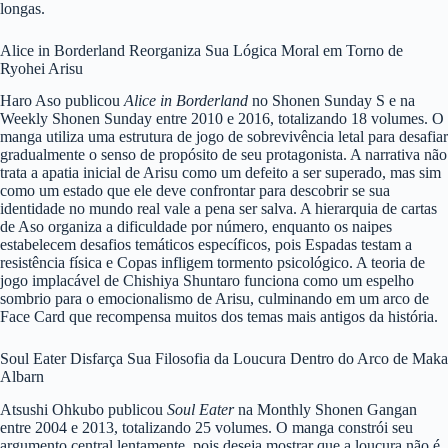
longas.
Alice in Borderland Reorganiza Sua Lógica Moral em Torno de
Ryohei Arisu
Haro Aso publicou
Alice in Borderland
no Shonen Sunday S e na
Weekly Shonen Sunday entre 2010 e 2016, totalizando 18 volumes. O
manga utiliza uma estrutura de jogo de sobrevivência letal para desafiar
gradualmente o senso de propósito de seu protagonista. A narrativa não
trata a apatia inicial de Arisu como um defeito a ser superado, mas sim
como um estado que ele deve confrontar para descobrir se sua
identidade no mundo real vale a pena ser salva. A hierarquia de cartas
de Aso organiza a dificuldade por número, enquanto os naipes
estabelecem desafios temáticos específicos, pois Espadas testam a
resistência física e Copas infligem tormento psicológico. A teoria de
jogo implacável de Chishiya Shuntaro funciona como um espelho
sombrio para o emocionalismo de Arisu, culminando em um arco de
Face Card que recompensa muitos dos temas mais antigos da história.
Soul Eater Disfarça Sua Filosofia da Loucura Dentro do Arco de Maka
Albarn
Atsushi Ohkubo publicou
Soul Eater
na Monthly Shonen Gangan
entre 2004 e 2013, totalizando 25 volumes. O manga constrói seu
argumento central lentamente, pois deseja mostrar que a loucura não é